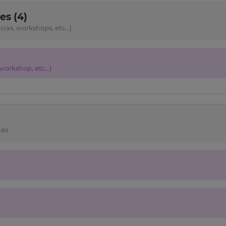
s (4)
as, workshops, etc...)
orkshop, etc...)
ias