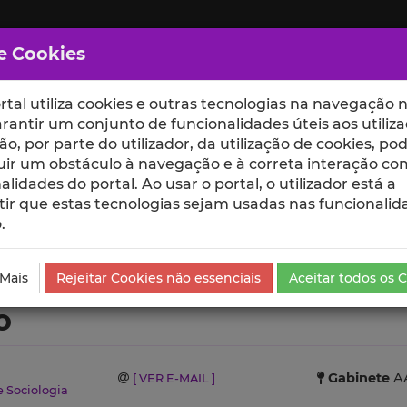
e Cookies
rtal utiliza cookies e outras tecnologias na navegação n
rantir um conjunto de funcionalidades úteis aos utiliza
ção, por parte do utilizador, da utilização de cookies, po
uir um obstáculo à navegação e à correta interação co
scte
ESCOLAS
UNIDADES
alidades do portal. Ao usar o portal, o utilizador está a
ir que estas tecnologias sejam usadas nas funcionalid
.
es Científicas e Citações
 Mais
Rejeitar Cookies não essenciais
Aceitar todos os 
o
Gabinete
AA
[ VER E-MAIL ]
e Sociologia