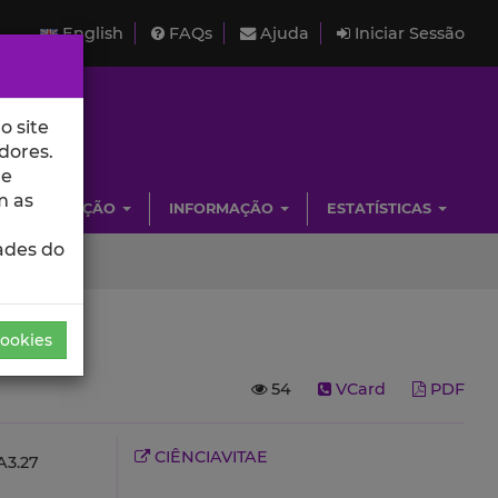
English
FAQs
Ajuda
Iniciar Sessão
o site
dores.
de
m as
INVESTIGAÇÃO
INFORMAÇÃO
ESTATÍSTICAS
ades do
Cookies
54
VCard
PDF
CIÊNCIAVITAE
3.27