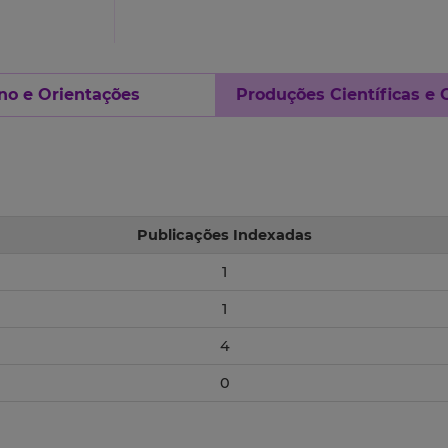
no e Orientações
Produções Científicas e 
Publicações Indexadas
1
1
4
0