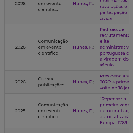
movimentos
2026
em evento
Nunes, F.
;
revoluções e
científico
participação
cívica
Padrões de
recrutamento 
Comunicação
elite
2026
em evento
Nunes, F.
;
administrativa
científico
portuguesa de
a viragem do
século
Presidenciais
Outras
2026
Nunes, F.
;
2026: a primeir
publicações
volta de 18 jane
“Repensar a
Comunicação
primeira vaga:
2025
em evento
Nunes, F.
;
democratizaçã
científico
autocratização
Europa, 1789-1