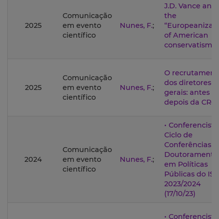
J.D. Vance and
Comunicação
the
2025
em evento
Nunes, F.
;
“Europeanizati
científico
of American
conservatism
O recrutament
Comunicação
dos diretores-
2025
em evento
Nunes, F.
;
gerais: antes e
científico
depois da CRe
• Conferencista
Ciclo de
Conferências d
Comunicação
Doutoramento
2024
em evento
Nunes, F.
;
em Políticas
científico
Públicas do ISC
2023/2024
(17/10/23)
• Conferencista