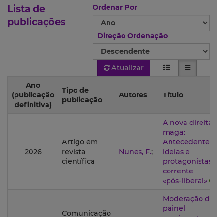
Lista de
Ordenar Por
publicações
Direção Ordenação
Atualizar
Ano
Tipo de
(publicação
Autores
Título
publicação
definitiva)
A nova direita
maga:
Artigo em
Antecedentes,
2026
revista
Nunes, F.
;
ideias e
científica
protagonistas 
corrente
«pós‑liberal»
Moderação do
painel
Comunicação