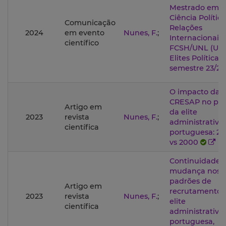
Mestrado em
Ciência Política
Comunicação
Relações
2024
em evento
Nunes, F.
;
Internacionais
científico
FCSH/UNL (UC
Elites Políticas,
semestre 23/24
O impacto da
CRESAP no perf
Artigo em
da elite
2023
revista
Nunes, F.
;
administrativa
científica
portuguesa: 2
vs 2000
Continuidade 
mudança nos
padrões de
Artigo em
recrutamento: 
2023
revista
Nunes, F.
;
elite
científica
administrativa
portuguesa,