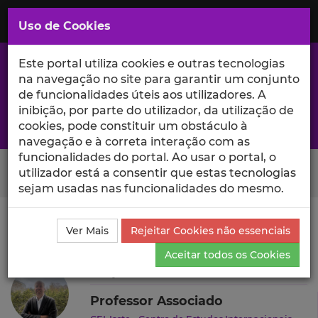
Saltar
para
MENU
Uso de Cookies
o
Conteúdo
Principal
Este portal utiliza cookies e outras tecnologias
na navegação no site para garantir um conjunto
de funcionalidades úteis aos utilizadores. A
inibição, por parte do utilizador, da utilização de
A excelência da investigação e ciência no Iscte
cookies, pode constituir um obstáculo à
navegação e à correta interação com as
funcionalidades do portal. Ao usar o portal, o
Search Button
utilizador está a consentir que estas tecnologias
sejam usadas nas funcionalidades do mesmo.
Ciência_Iscte
Autores
Filipe Nunes
Produções
Ver Mais
Rejeitar Cookies não essenciais
Científicas e Citações
Aceitar todos os Cookies
Filipe Nunes
Professor Associado