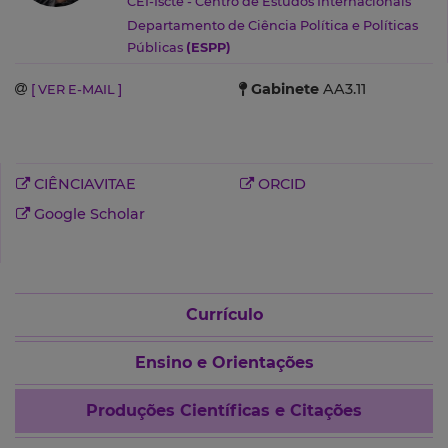
CEI-Iscte - Centro de Estudos Internacionais
Departamento de Ciência Política e Políticas
Públicas
(ESPP)
Gabinete
AA3.11
[ VER E-MAIL ]
CIÊNCIAVITAE
ORCID
Google Scholar
Currículo
Ensino e Orientações
Produções Científicas e Citações