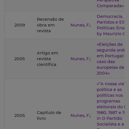
Perspetiva
Comparada»
Democracia,
Recensão de
Partidos e Elite
2009
obra em
Nunes, F.
;
Políticas: Ensai
revista
by Maurizio Co
«Eleições de
segunda orde
Artigo em
em Portugal: o
2005
revista
Nunes, F.
;
caso das
científica
europeias de
2004»
«“A nossa via”: 
política e as
políticas nos
programas
eleitorais do PS
Capítulo de
1980, 1987 e 199
2005
Nunes, F.
;
livro
in O Partido
Socialista e a