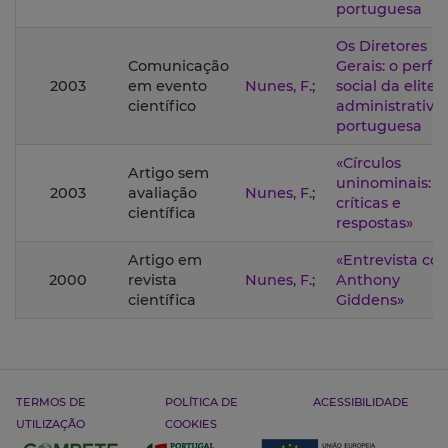
portuguesa
Os Diretores
Comunicação
Gerais: o perfil
2003
em evento
Nunes, F.
;
social da elite
científico
administrativa
portuguesa
«Círculos
Artigo sem
uninominais:
2003
avaliação
Nunes, F.
;
críticas e
científica
respostas»
Artigo em
«Entrevista co
2000
revista
Nunes, F.
;
Anthony
científica
Giddens»
TERMOS DE
POLÍTICA DE
ACESSIBILIDADE
UTILIZAÇÃO
COOKIES