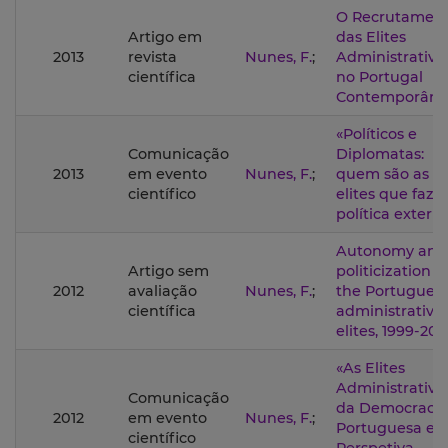
O Recrutamen
Artigo em
das Elites
2013
revista
Nunes, F.
;
Administrativa
científica
no Portugal
Contemporâne
«Políticos e
Comunicação
Diplomatas:
2013
em evento
Nunes, F.
;
quem são as
científico
elites que faz
política extern
Autonomy and
Artigo sem
politicization o
2012
avaliação
Nunes, F.
;
the Portugues
científica
administrative
elites, 1999-20
«As Elites
Administrativa
Comunicação
da Democracia
2012
em evento
Nunes, F.
;
Portuguesa e
científico