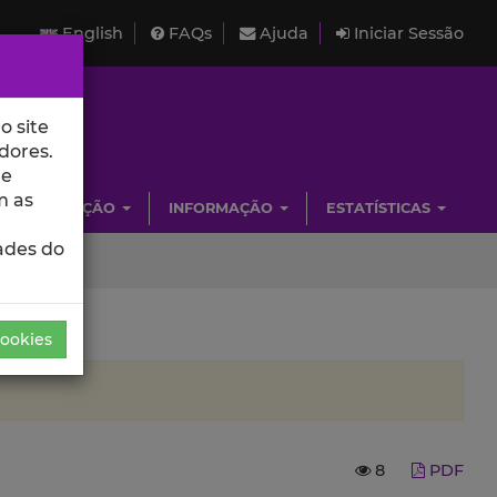
English
FAQs
Ajuda
Iniciar Sessão
o site
dores.
de
m as
INVESTIGAÇÃO
INFORMAÇÃO
ESTATÍSTICAS
ades do
Cookies
8
PDF