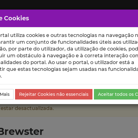
e Cookies
rtal utiliza cookies e outras tecnologias na navegação n
rantir um conjunto de funcionalidades úteis aos utiliza
ção, por parte do utilizador, da utilização de cookies, po
uir um obstáculo à navegação e à correta interação co
scte
ESCOLAS
UNIDADES
alidades do portal. Ao usar o portal, o utilizador está a
ir que estas tecnologias sejam usadas nas funcionalid
.
Produções Científicas e Citações
 Mais
Rejeitar Cookies não essenciais
Aceitar todos os 
 estar desactualizada.
Brewster