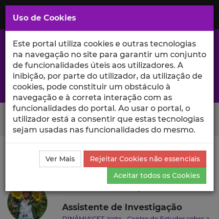
Saltar
para
MENU
Uso de Cookies
o
Conteúdo
Principal
Este portal utiliza cookies e outras tecnologias
na navegação no site para garantir um conjunto
de funcionalidades úteis aos utilizadores. A
inibição, por parte do utilizador, da utilização de
A excelência da investigação e ciência no Iscte
cookies, pode constituir um obstáculo à
navegação e à correta interação com as
funcionalidades do portal. Ao usar o portal, o
Search Button
utilizador está a consentir que estas tecnologias
sejam usadas nas funcionalidades do mesmo.
Ciência_Iscte
Autores
Duncan Crowley
Produções
Ver Mais
Rejeitar Cookies não essenciais
Científicas e Citações
Aceitar todos os Cookies
Duncan Crowley
Assistente de Investigação
DINÂMIA'CET-Iscte - Centro de Estudos sobre a