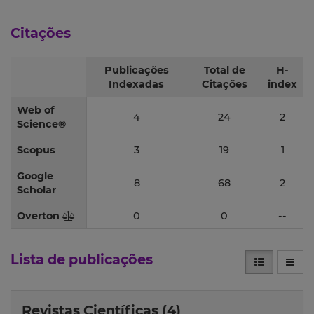
Citações
Publicações
Total de
H-
Indexadas
Citações
index
Web of
4
24
2
Science®
Scopus
3
19
1
Google
8
68
2
Scholar
Overton
0
0
--
Lista de publicações
Revistas Científicas (4)