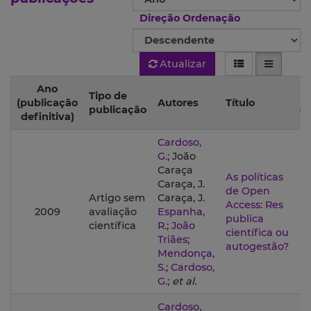
Direção Ordenação
Atualizar
Ano
Tipo de
P
(publicação
Autores
Título
publicação
em
definitiva)
Cardoso,
G.
; João
Caraça
As políticas
Caraça, J.
de Open
Artigo sem
Caraça, J.
Access: Res
2009
avaliação
Espanha,
--
publica
científica
R.
;
João
científica ou
Triães
;
autogestão?
Mendonça,
S.
;
Cardoso,
G.
;
et al.
Cardoso,