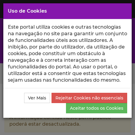
Saltar
para
MENU
Uso de Cookies
o
Conteúdo
Principal
Este portal utiliza cookies e outras tecnologias
na navegação no site para garantir um conjunto
de funcionalidades úteis aos utilizadores. A
inibição, por parte do utilizador, da utilização de
A excelência da investigação e ciência no Iscte
cookies, pode constituir um obstáculo à
navegação e à correta interação com as
funcionalidades do portal. Ao usar o portal, o
Search Button
utilizador está a consentir que estas tecnologias
sejam usadas nas funcionalidades do mesmo.
Ciência_Iscte
Autores
João Carlos de Pinho Triães
Ver Mais
Rejeitar Cookies não essenciais
Produções Científicas e Citações
Aceitar todos os Cookies
A informação contida neste perfil público
poderá estar desactualizada.