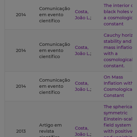
The interior of
Comunicação
Costa,
black holes wi
2014
em evento
João L.
;
a cosmological
científico
constant
Cauchy horizo
stability and
Comunicação
Costa,
mass inflation
2014
em evento
João L.
;
with a
científico
cosmological
constant.
On Mass
Comunicação
Costa,
Inflation with 
2014
em evento
João L.
;
Cosmological
científico
Constant
The sphericall
symmetric
Einstein-scalar
Artigo em
field system
Costa,
2013
revista
with positive
João L.
;