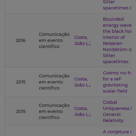
Sitter
spacetimes II
Bounded
energy waves 
the black hole
Comunicação
Costa,
interior of
2016
em evento
João L.
;
Reissner-
científico
Nordström-de
Sitter
spacetimes
Cosmic no-hai
Comunicação
Costa,
for a sef-
2015
em evento
João L.
;
gravitating
científico
scalar field
Global
Comunicação
Costa,
Uniqueness in
2015
em evento
João L.
;
General
científico
Relativity
A conjetura da