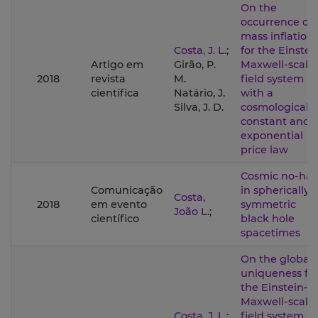
On the
occurrence of
mass inflation
Costa, J. L.
;
for the Einstei
Artigo em
Girão, P.
Maxwell-scala
2018
revista
M.
field system
científica
Natário, J.
with a
Silva, J. D.
cosmological
constant and 
exponential
price law
Cosmic no-hai
Comunicação
in spherically
Costa,
2018
em evento
symmetric
João L.
;
científico
black hole
spacetimes
On the global
uniqueness fo
the Einstein–
Maxwell-scala
Costa, J. L.
;
field system