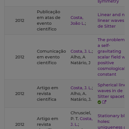
symmetry
Publicação
Linear and no
em atas de
Costa,
2012
linear waves i
evento
João L.
;
de Sitter
científico
The problem o
a self-
Comunicação
Costa, J. L.
;
gravitating
2012
em evento
Alho, A
scalar field wi
científico
Natário, J
positive
cosmological
constant
Spherical linea
Artigo em
Costa, J. L.
;
waves in de
2012
revista
Alho, A.
Sitter spaceti
científica
Natário, J.
Chrusciel,
Stationary bla
Artigo em
P. T.
Costa,
holes:
2012
revista
J. L.
;
uniqueness a