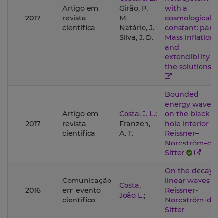
Artigo em
Girão, P.
with a
2017
revista
M.
cosmological
científica
Natário, J.
constant: part 
Silva, J. D.
Mass inflation
and
extendibility o
the solutions
Bounded
energy waves
Artigo em
Costa, J. L.
;
on the black
2017
revista
Franzen,
hole interior of
científica
A. T.
Reissner–
Nordström–de
Sitter
On the decay 
Comunicação
linear waves i
Costa,
2016
em evento
Reissner-
João L.
;
científico
Nordström-de
Sitter