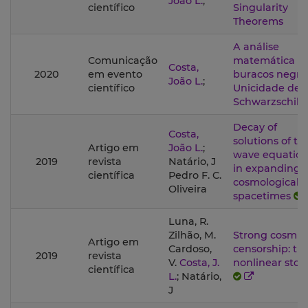
João L.
;
científico
Singularity
Theorems
A análise
Comunicação
matemática d
Costa,
2020
em evento
buracos negro
João L.
;
científico
Unicidade de
Schwarzschild
Decay of
Costa,
solutions of th
Artigo em
João L.
;
wave equatio
2019
revista
Natário, J
in expanding
científica
Pedro F. C.
cosmological
Oliveira
spacetimes
Luna, R.
Zilhão, M.
Strong cosmic
Artigo em
Cardoso,
censorship: th
2019
revista
V.
Costa, J.
nonlinear stor
científica
L.
; Natário,
J