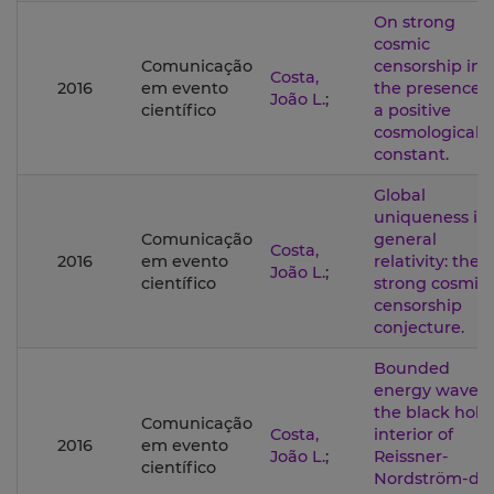
On strong
cosmic
Comunicação
censorship in
Costa,
2016
em evento
the presence o
João L.
;
científico
a positive
cosmological
constant.
Global
uniqueness in
Comunicação
general
Costa,
2016
em evento
relativity: the
João L.
;
científico
strong cosmic
censorship
conjecture.
Bounded
energy waves 
the black hole
Comunicação
Costa,
interior of
2016
em evento
João L.
;
Reissner-
científico
Nordström-de