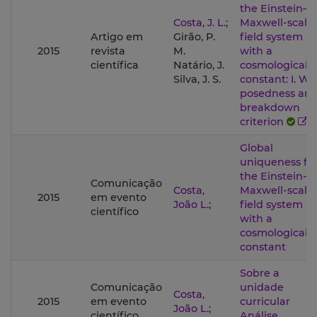
the Einstein–
Costa, J. L.
;
Maxwell-scala
Artigo em
Girão, P.
field system
2015
revista
M.
with a
científica
Natário, J.
cosmological
Silva, J. S.
constant: I. Wel
posedness an
breakdown
criterion
Global
uniqueness fo
the Einstein-
Comunicação
Costa,
Maxwell-scala
2015
em evento
João L.
;
field system
científico
with a
cosmological
constant
Sobre a
Comunicação
unidade
Costa,
2015
em evento
curricular
João L.
;
científico
Análise