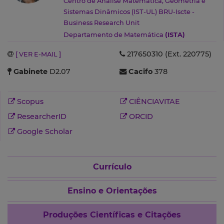
Centro de Análise Matemática, Geometria e
Sistemas Dinâmicos (IST-UL)
BRU-Iscte -
Business Research Unit
Departamento de Matemática
(ISTA)
217650310 (Ext. 220775)
[ VER E-MAIL ]
Gabinete
D2.07
Cacifo
378
Scopus
CIÊNCIAVITAE
ResearcherID
ORCID
Google Scholar
Currículo
Ensino e Orientações
Produções Científicas e Citações