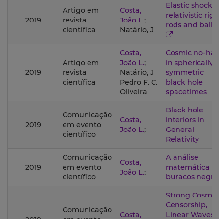
Elastic shocks 
Artigo em
Costa,
relativistic rigi
2019
revista
João L.
;
rods and balls
científica
Natário, J
Costa,
Cosmic no-hai
Artigo em
João L.
;
in spherically
2019
revista
Natário, J
symmetric
científica
Pedro F. C.
black hole
Oliveira
spacetimes
Black hole
Comunicação
Costa,
interiors in
2019
em evento
João L.
;
General
científico
Relativity
Comunicação
A análise
Costa,
2019
em evento
matemática d
João L.
;
científico
buracos negro
Strong Cosmic
Censorship,
Comunicação
Costa,
Linear Waves