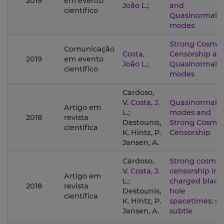
2019
em evento
João L.
;
and
científico
Quasinormal
modes
Strong Cosmic
Comunicação
Costa,
Censorship an
2019
em evento
João L.
;
Quasinormal
científico
modes
Cardoso,
V.
Costa, J.
Quasinormal
Artigo em
L.
;
modes and
2018
revista
Destounis,
Strong Cosmic
científica
K. Hintz, P.
Censorship
Jansen, A.
Cardoso,
Strong cosmic
V.
Costa, J.
censorship in
Artigo em
L.
;
charged black
2018
revista
Destounis,
hole
científica
K. Hintz, P.
spacetimes: sti
Jansen, A.
subtle