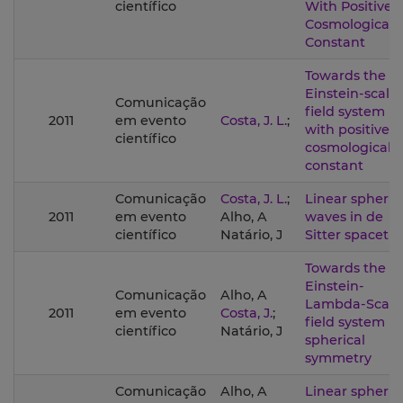
científico
With Positive
Cosmological
Constant
Towards the
Einstein-scalar
Comunicação
field system
2011
em evento
Costa, J. L.
;
with positive
científico
cosmological
constant
Comunicação
Costa, J. L.
;
Linear spheric
2011
em evento
Alho, A
waves in de
científico
Natário, J
Sitter spaceti
Towards the
Einstein-
Comunicação
Alho, A
Lambda-Scala
2011
em evento
Costa, J.
;
field system in
científico
Natário, J
spherical
symmetry
Comunicação
Alho, A
Linear spheric