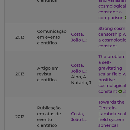
científica
and vanishing
cosmological
constant: a
comparison
Strong cosmic
Comunicação
Costa,
censorship wi
2013
em evento
João L.
;
a cosmological
científico
constant
The problem o
a self-
Costa,
Artigo em
gravitating
João L.
;
2013
revista
scalar field wi
Alho, A
científica
positive
Natário, J
cosmological
constant
Towards the
Publicação
Einstein-
em atas de
Costa,
Lambda-scala
2012
evento
João L.
;
field system in
científico
spherical