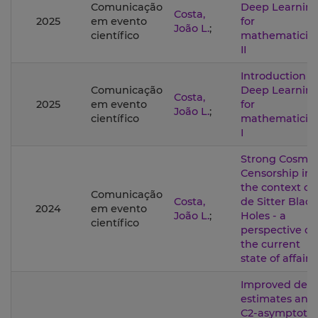
Comunicação
Deep Learnin
Costa,
2025
em evento
for
João L.
;
científico
mathematicia
II
Introduction t
Comunicação
Deep Learnin
Costa,
2025
em evento
for
João L.
;
científico
mathematicia
I
Strong Cosmic
Censorship in
the context of
Comunicação
Costa,
de Sitter Black
2024
em evento
João L.
;
Holes - a
científico
perspective on
the current
state of affairs.
Improved dec
estimates and
C2-asymptotic