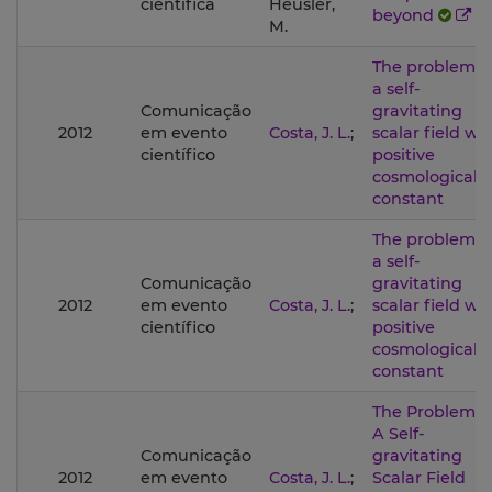
científica
Heusler,
beyond
M.
The problem o
a self-
Comunicação
gravitating
2012
em evento
Costa, J. L.
;
scalar field wi
científico
positive
cosmological
constant
The problem o
a self-
Comunicação
gravitating
2012
em evento
Costa, J. L.
;
scalar field wi
científico
positive
cosmological
constant
The Problem O
A Self-
Comunicação
gravitating
2012
em evento
Costa, J. L.
;
Scalar Field