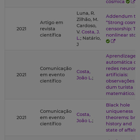
cósmica
Luna, R.
Addendum to
Zilhão, M.
Artigo em
“Strong cosmi
Cardoso,
2021
revista
censorship: Th
V.
Costa, J.
científica
nonlinear stor
L.
; Natário,
J
Aprendizage
automática c
Comunicação
redes neurona
Costa,
2021
em evento
artificiais:
João L.
;
científico
observações
dum turista
matemático.
Black hole
Comunicação
uniqueness
Costa,
2021
em evento
theorems: brie
João L.
;
científico
history and
state of affairs