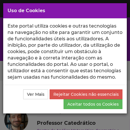
Saltar
para
MENU
Uso de Cookies
o
Conteúdo
Principal
Este portal utiliza cookies e outras tecnologias
na navegação no site para garantir um conjunto
de funcionalidades úteis aos utilizadores. A
inibição, por parte do utilizador, da utilização de
A excelência da investigação e ciência no Iscte
cookies, pode constituir um obstáculo à
navegação e à correta interação com as
funcionalidades do portal. Ao usar o portal, o
Search Button
utilizador está a consentir que estas tecnologias
sejam usadas nas funcionalidades do mesmo.
Ciência_Iscte
Autores
João Lopes Costa
Ver Mais
Rejeitar Cookies não essenciais
Produções Científicas e Citações
Aceitar todos os Cookies
João Lopes Costa
Professor Catedrático