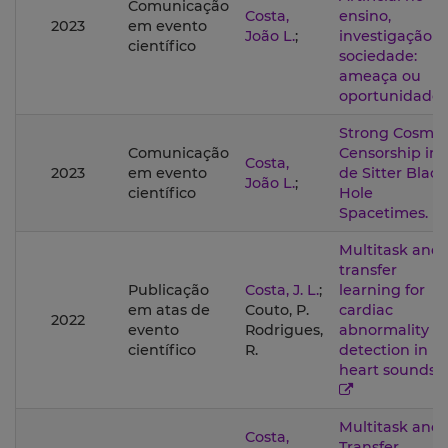
Comunicação
Costa,
ensino,
2023
em evento
João L.
;
investigação e
científico
sociedade:
ameaça ou
oportunidade?
Strong Cosmic
Comunicação
Censorship in
Costa,
2023
em evento
de Sitter Black
João L.
;
científico
Hole
Spacetimes.
Multitask and
transfer
Publicação
Costa, J. L.
;
learning for
em atas de
Couto, P.
cardiac
2022
evento
Rodrigues,
abnormality
científico
R.
detection in
heart sounds
Multitask and
Costa,
Transfer