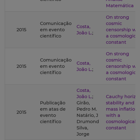
Matemática II
On strong
Comunicação
cosmic
Costa,
2015
em evento
censorship wi
João L.
;
científico
a cosmological
constant
On strong
Comunicação
cosmic
Costa,
2015
em evento
censorship wi
João L.
;
científico
a cosmological
constant
Costa,
João L.
;
Cauchy horizo
Publicação
Girão,
stability and
em atas de
Pedro M.
mass inflation
2015
evento
Natário, J
with a
científico
Drumond
cosmological
Silva,
constant
Jorge