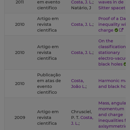
2011
em evento
Costa, J. L.
;
waves in de
científico
Natário, J
Sitter spaceti
Artigo em
Proof of a Dain
2010
revista
Costa, J. L.
;
inequality wit
científica
charge
On the
Artigo em
classification o
2010
revista
Costa, J. L.
;
stationary
científica
electro-vacuu
black holes
Publicação
em atas de
Costa,
Harmonic map
2010
evento
João L.
;
and black hole
científico
Mass, angular-
momentum
Artigo em
Chrusciel,
and charge
2009
revista
P. T.
Costa,
inequalities fo
científica
J. L.
;
axisymmetric