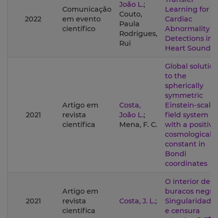
João L.
;
Comunicação
Learning for
Couto,
2022
em evento
Cardiac
Paula
científico
Abnormality
Rodrigues,
Detections in
Rui
Heart Sounds
Global solutio
to the
spherically
symmetric
Artigo em
Costa,
Einstein-scalar
2021
revista
João L.
;
field system
científica
Mena, F. C.
with a positive
cosmological
constant in
Bondi
coordinates
O interior de
Artigo em
buracos negro
2021
revista
Costa, J. L.
;
Singularidade
científica
e censura