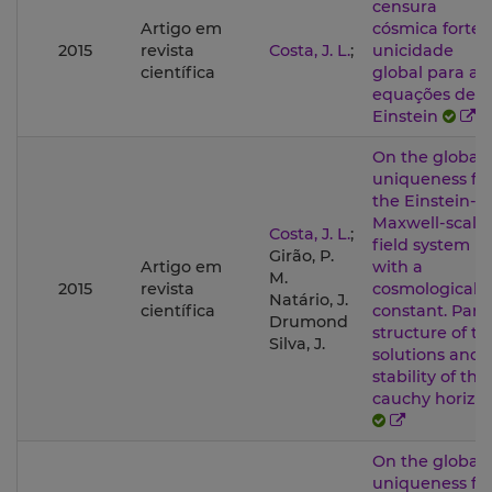
censura
Artigo em
cósmica forte:
2015
revista
Costa, J. L.
;
unicidade
científica
global para as
equações de
Einstein
On the global
uniqueness fo
the Einstein-
Maxwell-scala
Costa, J. L.
;
field system
Girão, P.
Artigo em
with a
M.
2015
revista
cosmological
Natário, J.
científica
constant. Part 
Drumond
structure of th
Silva, J.
solutions and
stability of the
cauchy horizo
On the global
uniqueness fo