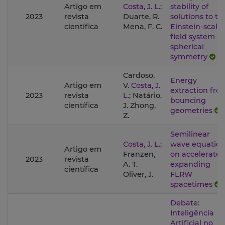
Artigo em
Costa, J. L.
;
stability of
2023
revista
Duarte, R.
solutions to th
científica
Mena, F. C.
Einstein-scalar
field system in
spherical
symmetry
Cardoso,
Energy
Artigo em
V.
Costa, J.
extraction fro
2023
revista
L.
; Natário,
bouncing
científica
J. Zhong,
geometries
Z.
Semilinear
Costa, J. L.
;
wave equation
Artigo em
Franzen,
on accelerate
2023
revista
A. T.
expanding
científica
Oliver, J.
FLRW
spacetimes
Debate:
Inteligência
Artificial no