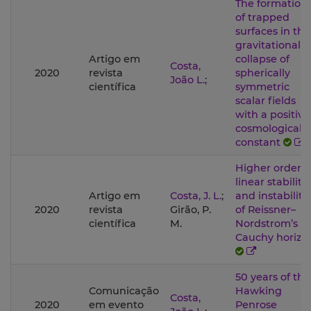
The formation
of trapped
surfaces in the
gravitational
Artigo em
collapse of
Costa,
2020
revista
spherically
João L.
;
científica
symmetric
scalar fields
with a positive
cosmological
constant
Higher order
linear stability
Artigo em
Costa, J. L.
;
and instability
2020
revista
Girão, P.
of Reissner–
científica
M.
Nordstrom’s
Cauchy horizo
50 years of the
Comunicação
Hawking
Costa,
2020
em evento
Penrose