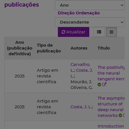
publicações
Direção Ordenação
Atualizar
Ano
Tipo de
(publicação
Autores
Título
publicação
definitiva)
Carvalho,
The positivity o
Artigo em
L.
;
Costa, J.
the neural
2025
revista
L.
;
tangent kerne
científica
Mourão, J.
Oliveira, G.
The asymptoti
Artigo em
structure of
2025
revista
Costa, J. L.
;
deep neural
científica
networks
Introduction t