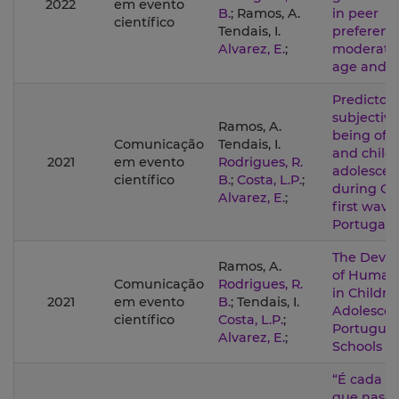
2022
em evento
B.
; Ramos, A.
in peer
científico
Tendais, I.
preferenc
Alvarez, E.
;
moderatin
age and g
Predictors
subjective
Ramos, A.
being of 
Comunicação
Tendais, I.
and child
2021
em evento
Rodrigues, R.
adolescen
científico
B.
;
Costa, L.P.
;
during CO
Alvarez, E.
;
first wave
Portugal
The Deve
Ramos, A.
of Human
Comunicação
Rodrigues, R.
in Childr
2021
em evento
B.
; Tendais, I.
Adolescen
científico
Costa, L.P.
;
Portugue
Alvarez, E.
;
Schools
“É cada u
que nasce