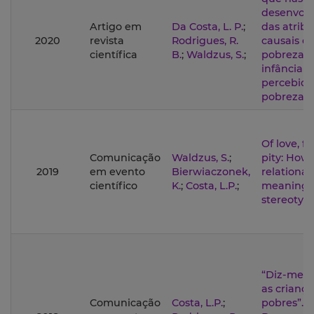
desenvol
Artigo em
Da Costa, L. P.
;
das atribu
2020
revista
Rodrigues, R.
causais d
científica
B.
;
Waldzus, S.
;
pobreza in
infância e
percebida
pobreza
Of love, f
Comunicação
Waldzus, S.
;
pity: How 
2019
em evento
Bierwiaczonek,
relational
científico
K.
;
Costa, L.P.
;
meaningf
stereotyp
“Diz-me 
as criança
Comunicação
Costa, L.P.
;
pobres”.