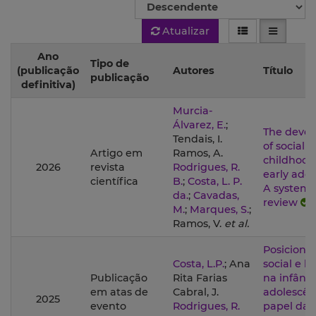
Atualizar
Ano
Tipo de
(publicação
Autores
Título
publicação
definitiva)
Murcia-
Álvarez, E.
;
The deve
Tendais, I.
of social v
Artigo em
Ramos, A.
childhood
2026
revista
Rodrigues, R.
early adol
científica
B.
;
Costa, L. P.
A systema
da.
;
Cavadas,
review
M.
;
Marques, S.
;
Ramos, V.
et al.
Posicion
Costa, L.P.
; Ana
social e b
Publicação
Rita Farias
na infânci
em atas de
Cabral, J.
adolescên
2025
evento
Rodrigues, R.
papel da