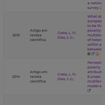
a national
survey
What do
europeans
to be the 
Artigo em
poverty? 
Costa, L. P.
;
2015
revista
multilevel
Dias, J. G.
;
científica
of hetero
within an
between c
Perceptio
poverty
Artigo em
attributio
Costa, L. P.
;
2014
revista
Europe: a
Dias, J. G.
;
científica
multilevel
model ap