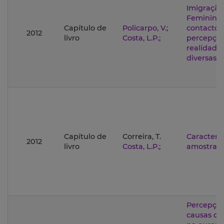
Imigração
Feminina:
Capítulo de
Policarpo, V.
;
contacto 
2012
livro
Costa, L.P.
;
percepçõe
realidade
diversas.
Capítulo de
Correira, T.
Caracteri
2012
livro
Costa, L.P.
;
amostra
Percepçõe
causas da