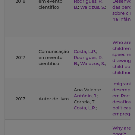
2018
em evento
Rodrigues, R.
Desenvol
científico
B.
;
Waldzus, S.
;
das perce
sobre clas
na infânci
Who are t
children?:
Comunicação
Costa, L.P.
;
speeches
2017
em evento
Rodrigues, R.
drawings
científico
B.
;
Waldzus, S.
;
child pove
childhood
Imigrante
Ana Valente
desempre
António, J.
;
em Portug
2017
Autor de livro
Correia, T.
desafios 
Costa, L.P.
;
políticas 
emprego
Why are c
poor?: