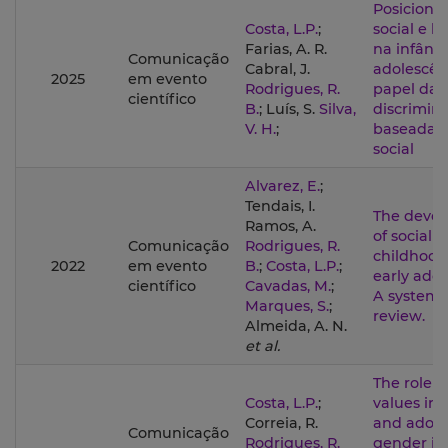
Posicion
Costa, L.P.
;
social e b
Farias, A. R.
na infânci
Comunicação
Cabral, J.
adolescên
2025
em evento
Rodrigues, R.
papel da
científico
B.
; Luís, S.
Silva,
discrimin
V. H.
;
baseada n
social
Alvarez, E.
;
Tendais, I.
The deve
Ramos, A.
of social v
Comunicação
Rodrigues, R.
childhood
2022
em evento
B.
;
Costa, L.P.
;
early adol
científico
Cavadas, M.
;
A systema
Marques, S.
;
review.
Almeida, A. N.
et al.
The role 
Costa, L.P.
;
values in 
Correia, R.
and adole
Comunicação
Rodrigues, R.
gender in