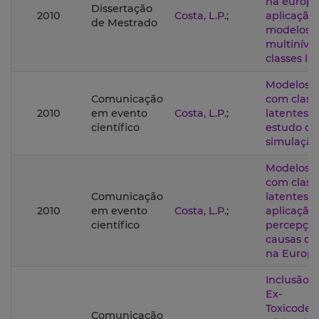
na europ
Dissertação
2010
Costa, L.P.
;
aplicação
de Mestrado
modelos
multiníve
classes la
Modelos m
Comunicação
com class
2010
em evento
Costa, L.P.
;
latentes:
científico
estudo de
simulação
Modelos m
com class
Comunicação
latentes:
2010
em evento
Costa, L.P.
;
aplicação 
científico
percepçõe
causas da
na Europa
Inclusão S
Ex-
Toxicodep
Comunicação