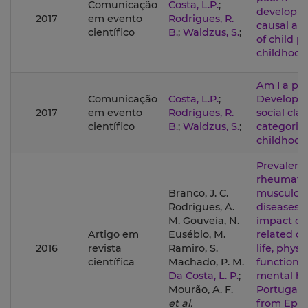
Comunicação
Costa, L.P.
;
developm
2017
em evento
Rodrigues, R.
causal att
científico
B.
;
Waldzus, S.
;
of child p
childhood
Am I a poo
Comunicação
Costa, L.P.
;
Developm
2017
em evento
Rodrigues, R.
social clas
científico
B.
;
Waldzus, S.
;
categoriza
childhood
Prevalenc
rheumati
Branco, J. C.
musculosk
Rodrigues, A.
diseases a
M. Gouveia, N.
impact on
Artigo em
Eusébio, M.
related qu
2016
revista
Ramiro, S.
life, physi
científica
Machado, P. M.
function 
Da Costa, L. P.
;
mental he
Mourão, A. F.
Portugal: 
et al.
from Epi