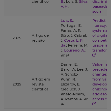
científico
B.
; Luís, S.
Silva,
discrimin
V. H.
;
baseada n
social
Luís, S.
;
Predicting
Portugal, E.
literacy: A
Farias, A. R.
systemati
Artigo de
Sôro, J. Cabral,
of digital
2025
revisão
J.
Costa, L. P.
competen
da.
; Ferreira, M.
usage, an
J.
Loureiro, A.
;
transform
et al.
Daniel, E.
Value inc
Bardi, A. Lee, J.
precedes 
A. Scholz-
change: E
Artigo em
Kuhn, R.
from valu
2025
revista
Elizarov, E.
developm
científica
Cieciuch, J.
childhood
Knafo-Noam,
adolesce
A. Ramos, A.
et
across cu
al.