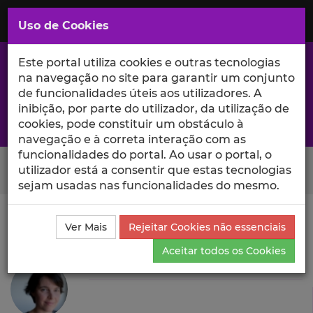
Saltar
para
MENU
Uso de Cookies
o
Conteúdo
Principal
Este portal utiliza cookies e outras tecnologias
na navegação no site para garantir um conjunto
de funcionalidades úteis aos utilizadores. A
inibição, por parte do utilizador, da utilização de
A excelência da investigação e ciência no Iscte
cookies, pode constituir um obstáculo à
navegação e à correta interação com as
funcionalidades do portal. Ao usar o portal, o
Search Button
utilizador está a consentir que estas tecnologias
sejam usadas nas funcionalidades do mesmo.
Ciência_Iscte
Autores
Leonor Pereira da Costa
Ver Mais
Rejeitar Cookies não essenciais
Produções Científicas e Citações
Aceitar todos os Cookies
Leonor Pereira da Costa