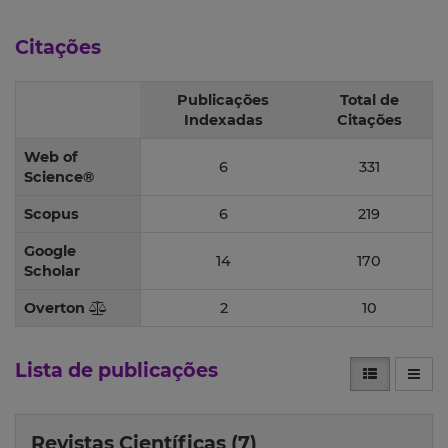
Citações
Publicações
Total de
Indexadas
Citações
Web of
6
331
Science®
Scopus
6
219
Google
14
170
Scholar
Overton
2
10
Lista de publicações
Revistas Científicas (7)