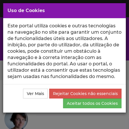
Saltar
para
MENU
Uso de Cookies
o
Conteúdo
Principal
Este portal utiliza cookies e outras tecnologias
na navegação no site para garantir um conjunto
de funcionalidades úteis aos utilizadores. A
inibição, por parte do utilizador, da utilização de
A excelência da investigação e ciência no Iscte
cookies, pode constituir um obstáculo à
navegação e à correta interação com as
funcionalidades do portal. Ao usar o portal, o
Search Button
utilizador está a consentir que estas tecnologias
sejam usadas nas funcionalidades do mesmo.
Ciência_Iscte
Autores
Leonor Pereira da Costa
Ver Mais
Rejeitar Cookies não essenciais
Produções Científicas e Citações
Aceitar todos os Cookies
Leonor Pereira da Costa