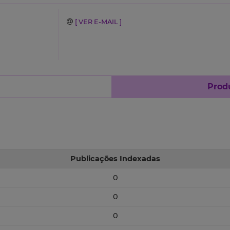
[ VER E-MAIL ]
Produ
Publicações Indexadas
0
0
0