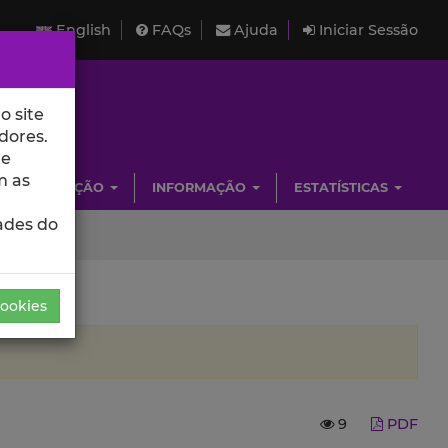
English
FAQs
Ajuda
Iniciar Sessão
o site
dores.
de
m as
INVESTIGAÇÃO
INFORMAÇÃO
ESTATÍSTICAS
ades do
Cookies
9
PDF