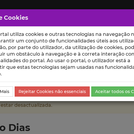
e Cookies
rtal utiliza cookies e outras tecnologias na navegação n
rantir um conjunto de funcionalidades úteis aos utiliza
ção, por parte do utilizador, da utilização de cookies, po
uir um obstáculo à navegação e à correta interação co
scte
ESCOLAS
UNIDADES
alidades do portal. Ao usar o portal, o utilizador está a
ir que estas tecnologias sejam usadas nas funcionalid
.
duções Científicas e Citações
 Mais
Rejeitar Cookies não essenciais
Aceitar todos os 
 estar desactualizada.
o Dias