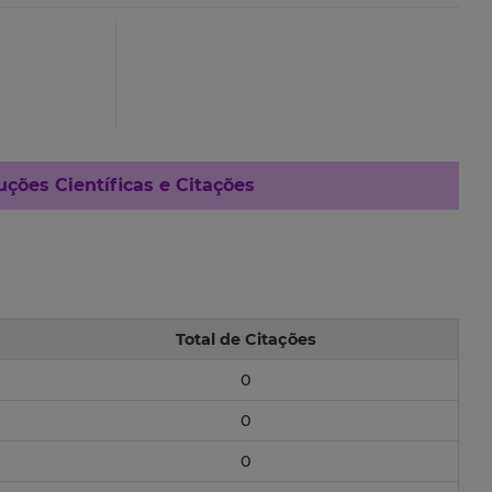
ções Científicas e Citações
Total de Citações
0
0
0