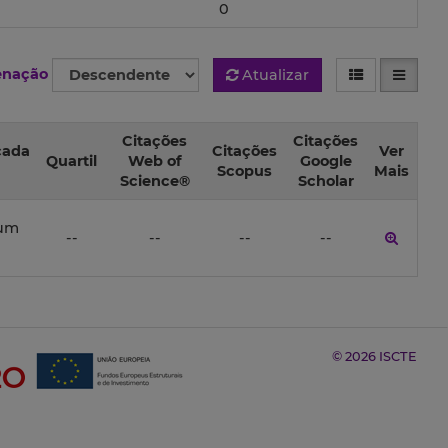
0
enação
Atualizar
Citações
Citações
cada
Citações
Ver
Quartil
Web of
Google
Scopus
Mais
Science®
Scholar
rum
--
--
--
--
© 2026 ISCTE