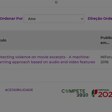
0
Ordenar Por
Direção Ord
Publi
tulo
em...
tecting violence on movie excerpts - A machine-
INFo
arning approach based on audio and video features
2016
ACESSIBILIDADE