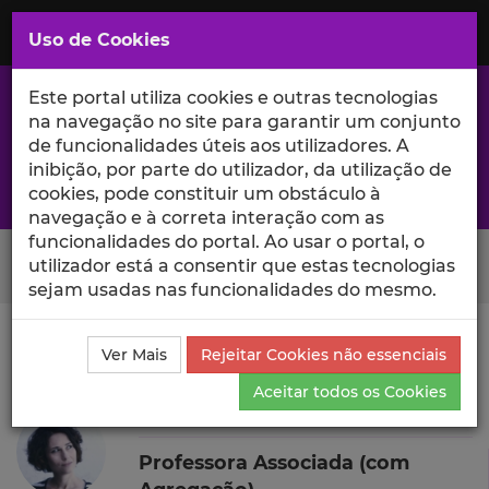
Saltar
para
MENU
Uso de Cookies
o
Conteúdo
Principal
Este portal utiliza cookies e outras tecnologias
na navegação no site para garantir um conjunto
de funcionalidades úteis aos utilizadores. A
inibição, por parte do utilizador, da utilização de
A excelência da investigação e ciência no Iscte
cookies, pode constituir um obstáculo à
navegação e à correta interação com as
funcionalidades do portal. Ao usar o portal, o
Search Button
utilizador está a consentir que estas tecnologias
sejam usadas nas funcionalidades do mesmo.
Ciência_Iscte
Autores
Marília Prada
Produções
Ver Mais
Rejeitar Cookies não essenciais
Científicas e Citações
Aceitar todos os Cookies
Marília Prada
Professora Associada (com