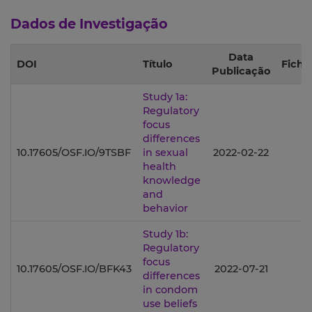
Dados de Investigação
Data
DOI
Título
Fiche
Publicação
Study 1a:
Regulatory
focus
differences
10.17605/OSF.IO/9TSBF
in sexual
2022-02-22
health
knowledge
and
behavior
Study 1b:
Regulatory
focus
10.17605/OSF.IO/BFK43
2022-07-21
differences
in condom
use beliefs