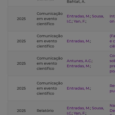
Bahtat, A.
Comunicação
Entradas, M.
;
Sousa,
In
2025
em evento
I.C.
;
Yan, F.
;
on
científico
Comunicação
(F
2025
em evento
Entradas, M.
;
e 
científico
ci
Co
Comunicação
Antunes, A.C.
;
so
2025
em evento
Entradas, M.
;
pr
científico
po
Comunicação
Re
2025
em evento
Entradas, M.
;
pu
científico
Na
Entradas, M.
;
Sousa,
2025
Relatório
De
I.C.
;
Yan, F.
;