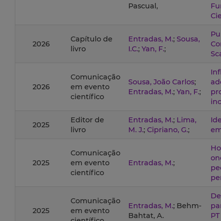
Pascual,
Fu
Ci
Pu
Capítulo de
Entradas, M.
;
Sousa,
2026
Co
livro
I.C.
;
Yan, F.
;
Sc
In
Comunicação
Sousa, João Carlos
;
ad
2026
em evento
Entradas, M.
;
Yan, F.
;
pr
científico
in
Editor de
Entradas, M.
;
Lima,
Id
2025
livro
M. J.
;
Cipriano, G.
;
em
Ho
Comunicação
on
2025
em evento
Entradas, M.
;
pe
científico
pe
De
Comunicação
Entradas, M.
; Behm-
pa
2025
em evento
Bahtat, A.
PT
científico