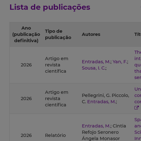
Lista de publicações
Ano
Tipo de
(publicação
Autores
Tít
publicação
definitiva)
Th
Artigo em
in
Entradas, M.
;
Yan, F.
;
2026
revista
qu
Sousa, I. C.
;
científica
th
se
Un
Artigo em
Pellegrini, G. Piccolo,
co
2026
revista
C.
Entradas, M.
;
co
científica
Sp
Entradas, M.
; Cintia
an
Refojo Seronero
Sc
2026
Relatório
Ángela Monasor
In