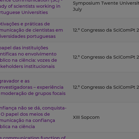
ience Communication (SC) -
Symposium Twente University
udy of scientists working in
July
rtuguese Universities
tivações e práticas de
municação de cientistas em
12.º Congresso da SciComPt 
iversidades portuguesas
papel das instituições
entíficas no envolvimento
12.º Congresso da SciComPt 
blico na ciência: vozes de
akeholders institucionais
gravador e as
investigadoras – experiência
12.º Congresso da SciComPt 
 moderação de grupos focais
nfiança não se dá, conquista-
: O papel dos meios de
XIII Sopcom
municação na confiança
blica na ciência
e communication function of