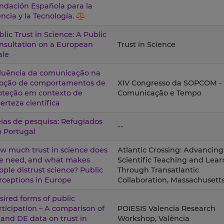
ndación Española para la
encia y la Tecnología.
blic Trust in Science: A Public
nsultation on a European
Trust in Science
ale
fluência da comunicação na
oção de comportamentos de
XIV Congresso da SOPCOM -
oteção em contexto de
Comunicação e Tempo
certeza científica
eias de pesquisa: Refugiados
--
 Portugal
w much trust in science does
Atlantic Crossing: Advancing
e need, and what makes
Scientific Teaching and Lear
ople distrust science? Public
Through Transatlantic
rceptions in Europe
Collaboration, Massachusetts
sired forms of public
rticipation – A comparison of
POIESIS Valencia Research
 and DE data on trust in
Workshop, Valência