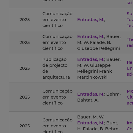
sc
Comunicação
Su
2025
em evento
Entradas, M.
;
To
científico
Te
Comunicação
Entradas, M.
; Bauer,
Th
2025
em evento
M. W. Falade, B.
re
científico
Giuseppe Pellegrini
Publicação
Entradas, M.
; Bauer,
Re
de projecto
M. W. Giuseppe
2025
un
de
Pellegrini Frank
sc
arquitectura
Marcinkowski
Comunicação
Mo
Entradas, M.
; Behm-
2025
em evento
Ci
Bahtat, A.
científico
ac
Bauer, M. W.
Comunicação
Entradas, M.
; Bunt,
Im
2025
em evento
H. Falade, B. Behm-
Co
científico