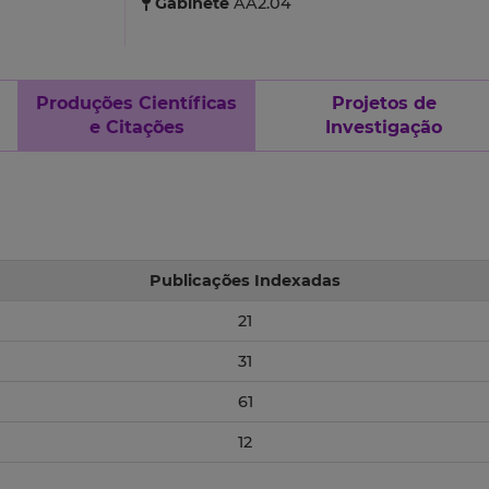
Gabinete
AA2.04
Produções Científicas
Projetos de
e Citações
Investigação
Publicações Indexadas
21
31
61
12