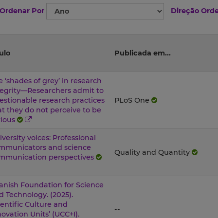
Ordenar Por
Direção Ord
ulo
Publicada em...
e ‘shades of grey’ in research
tegrity—Researchers admit to
estionable research practices
PLoS One
at they do not perceive to be
rious
iversity voices: Professional
mmunicators and science
Quality and Quantity
mmunication perspectives
anish Foundation for Science
d Technology. (2025).
ientific Culture and
--
novation Units’ (UCC+I).