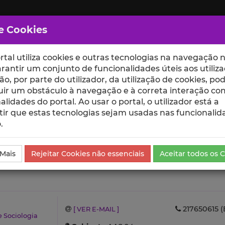
e Cookies
rtal utiliza cookies e outras tecnologias na navegação n
rantir um conjunto de funcionalidades úteis aos utiliza
ção, por parte do utilizador, da utilização de cookies, po
uir um obstáculo à navegação e à correta interação co
scte
ESCOLAS
UNIDADES
alidades do portal. Ao usar o portal, o utilizador está a
ir que estas tecnologias sejam usadas nas funcionalid
.
ientíficas e Citações
 Mais
Rejeitar Cookies não essenciais
Aceitar todos os 
217650615 (
[ VER E-MAIL ]
e Sociologia