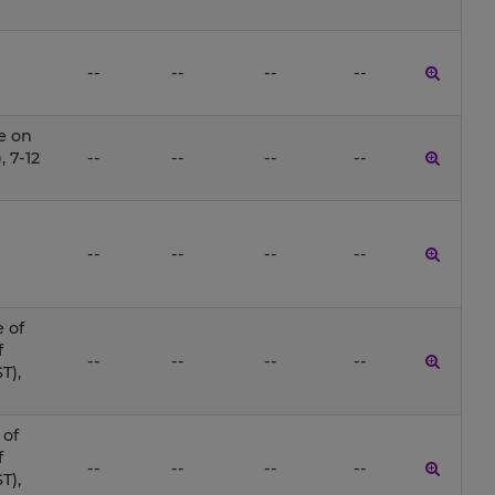
--
--
--
--
e on
, 7-12
--
--
--
--
--
--
--
--
 of
f
--
--
--
--
T),
 of
f
--
--
--
--
T),