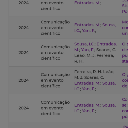
Sc
2024
em evento
Entradas, M.
;
St
científico
Po
Comunicação
Mo
Entradas, M.
;
Sousa,
2024
em evento
co
I.C.
;
Yan, F.
;
científico
un
Sousa, I.C.
;
Entradas,
O 
Comunicação
M.
;
Yan, F.
; Soares, C.
ci
2024
em evento
Leão, M. J. Ferreira,
pú
científico
R. H.
st
Ferreira, R. H. Leão,
Comunicação
O 
M. J. Soares, C.
2024
em evento
co
Entradas, M.
;
Sousa,
científico
de
I.C.
;
Yan, F.
;
Co
Comunicação
Entradas, M.
;
Sousa,
se
2024
em evento
I.C.
;
Yan, F.
;
co
científico
pú
Th