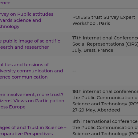
ience
rvey on Public attitudes
POIESIS trust Survey Expert
wards Science and
Workshop , Paris
chnology
17th International Conferenc
e public image of scientific
Social Representations (CIRS)
search and researcher
July, Brest, France
alities and tensions of
iversity communication and
--
ience communication
18th international conference
re involvement, more trust?
the Public Communication o
tizens’ Views on Participation
Science and Technology (PCS
ross Europe
27-29 May, Aberdeed
8th international conference
ages of and Trust in Science –
the Public Communication o
mparative Perspectives
Science and Technology (PCS