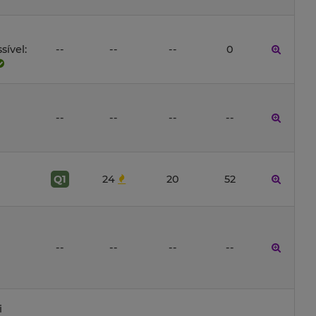
ível:
--
--
--
0
--
--
--
--
Q1
24
20
52
--
--
--
--
i