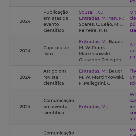
Po
Publicação
Sousa, I. C.
;
O 
em atas de
Entradas, M.
;
Yan, F.
;
ci
2024
evento
Soares, C. Leão, M. J.
pú
científico
Ferreira, R. H.
st
Entradas, M.
; Bauer,
A 
Capítulo de
M. W. Frank
2024
un
livro
Marcinkowski
pa
Giuseppe Pellegrini
Artigo em
Entradas, M.
; Bauer,
Th
2024
revista
M. W. Marcinkowski,
uni
científica
F. Pellegrini, G.
sc
Wh
Comunicação
sc
2024
em evento
Entradas, M.
;
im
científico
co
an
Mob
Comunicação