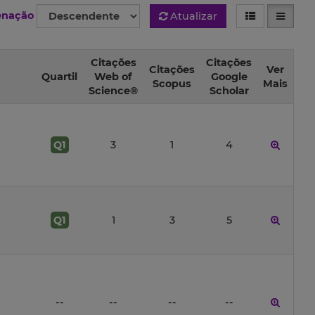
enação
Atualizar
Citações
Citações
Citações
Ver
Quartil
Web of
Google
Scopus
Mais
Science®
Scholar
Q1
3
1
4
Q1
1
3
5
--
--
--
--