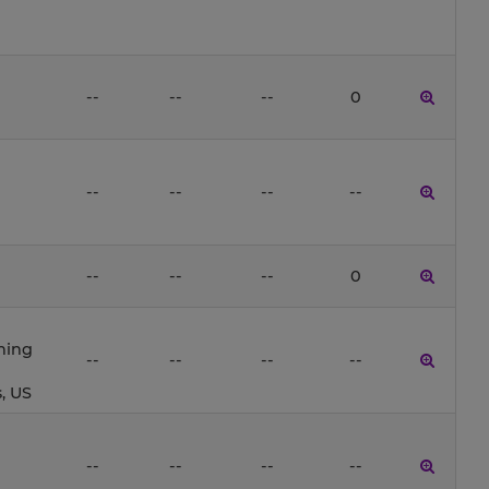
--
--
--
0
--
--
--
--
--
--
--
0
ning
--
--
--
--
, US
--
--
--
--