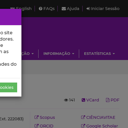
English
FAQs
Ajuda
Iniciar Sessão
o site
dores.
de
m as
INVESTIGAÇÃO
INFORMAÇÃO
ESTATÍSTICAS
ades do
Cookies
141
VCard
PDF
Scopus
CIÊNCIAVITAE
Ext. 222083)
ORCID
Google Scholar