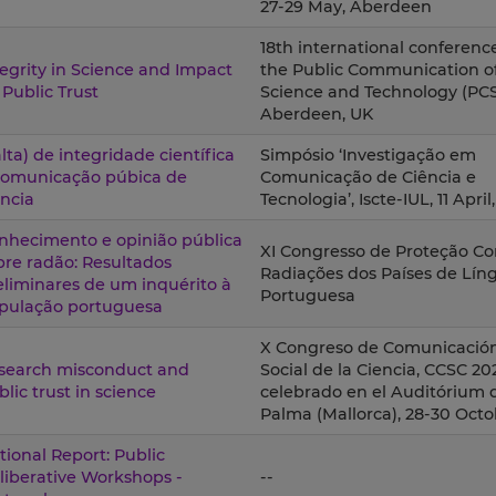
27-29 May, Aberdeen
18th international conference
tegrity in Science and Impact
the Public Communication o
 Public Trust
Science and Technology (PCS
Aberdeen, UK
alta) de integridade científica
Simpósio ‘Investigação em
comunicação púbica de
Comunicação de Ciência e
ência
Tecnologia’, Iscte-IUL, 11 April,
nhecimento e opinião pública
XI Congresso de Proteção Co
bre radão: Resultados
Radiações dos Países de Lín
eliminares de um inquérito à
Portuguesa
pulação portuguesa
X Congreso de Comunicació
search misconduct and
Social de la Ciencia, CCSC 20
blic trust in science
celebrado en el Auditórium 
Palma (Mallorca), 28-30 Oct
tional Report: Public
liberative Workshops -
--