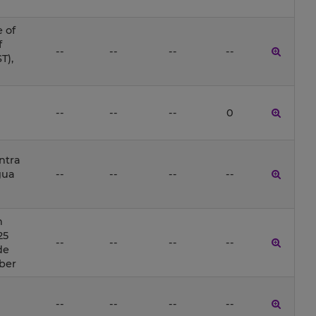
 of
f
--
--
--
--
T),
--
--
--
0
ntra
gua
--
--
--
--
n
25
--
--
--
--
de
ober
--
--
--
--