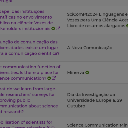
rtugal
papel das instituições
SciComPt2024 Linguagens e
entíficas no envolvimento
Vozes para Uma Ciência Acess
blico na ciência: Vozes de
Livro de resumos alargados
akeholders institucionais
função de comunicação das
iversidades: existe um lugar
A Nova Comunicação
ra a comunicação científica?
e communication function of
versities: Is there a place for
Minerva
ience communication?
at do we learn from large-
ale researchers’ surveys for
Dia da Investigação da
proving public
Universidade Europeia, 29
mmunication about science
Outubro
d research?
ilisation of scientists for
Science Communication Min