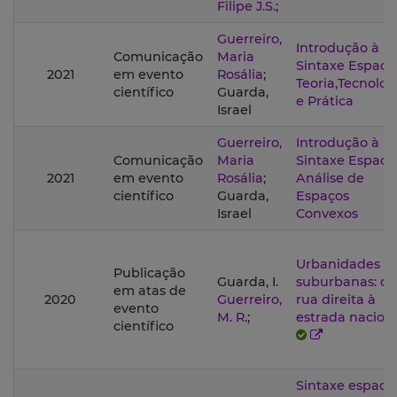
Filipe J.S.
;
Guerreiro,
Introdução à
Comunicação
Maria
Sintaxe Espacia
2021
em evento
Rosália
;
Teoria,Tecnolog
científico
Guarda,
e Prática
Israel
Guerreiro,
Introdução à
Comunicação
Maria
Sintaxe Espacia
2021
em evento
Rosália
;
Análise de
científico
Guarda,
Espaços
Israel
Convexos
Urbanidades
Publicação
Guarda, I.
suburbanas: da
em atas de
2020
Guerreiro,
rua direita à
evento
M. R.
;
estrada nacion
científico
Sintaxe espacia