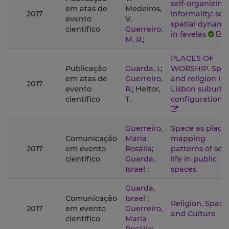
self-organizing
em atas de
Medeiros,
2017
informality: soc
evento
V.
spatial dynami
científico
Guerreiro,
in favelas
M. R.
;
PLACES OF
Publicação
Guarda, I.
;
WORSHIP. Spa
em atas de
Guerreiro,
and religion in
2017
evento
R.
; Heitor,
Lisbon suburb
científico
T.
configurations
Guerreiro,
Space as place:
Comunicação
Maria
mapping
2017
em evento
Rosália
;
patterns of soci
científico
Guarda,
life in public
Israel
;
spaces
Guarda,
Comunicação
Israel
;
Religion, Space
2017
em evento
Guerreiro,
and Culture
científico
Maria