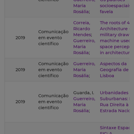
Maria
socioespaciais 
Rosália
;
favela
Correia,
The roots of 4IR
Ricardo
Architecture - 
Comunicação
Mendes
;
military drawi
2019
em evento
Guerreiro,
machine used f
científico
Maria
space percepti
Rosália
;
in architecture
Comunicação
Guerreiro,
Aspectos da
2019
em evento
Maria
Geografia de
científico
Rosália
;
Lisboa​
Guarda, I.
Urbanidades
Comunicação
Guerreiro,
Suburbanas: D
2019
em evento
Maria
Rua Direita à
científico
Rosália
;
Estrada Nacion
Sintaxe Espacia
SIG: A