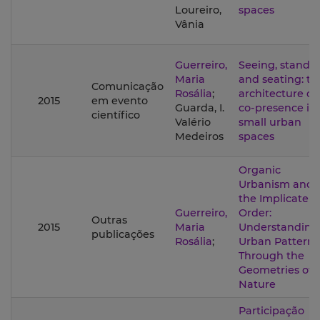
Loureiro,
spaces
Vânia
Guerreiro,
Seeing, standi
Maria
and seating: th
Comunicação
Rosália
;
architecture of
2015
em evento
Guarda, I.
co-presence in
científico
Valério
small urban
Medeiros
spaces
Organic
Urbanism and
the Implicate
Guerreiro,
Order:
Outras
2015
Maria
Understanding
publicações
Rosália
;
Urban Patterns
Through the
Geometries of
Nature
Participação