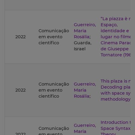
“La piazza è mi
Guerreiro,
Espaço,
Comunicação
Maria
identidade e
2022
em evento
Rosália
;
lugar no filme
científico
Guarda,
Cinema Paradi
Israel
de Giuseppe
Tornatore (1988
This plaza is mi
Comunicação
Guerreiro,
Decoding plac
2022
em evento
Maria
with space syn
científico
Rosália
;
methodology
Introduction to
Guerreiro,
Comunicação
Space Syntax:
Maria
2022
em evento
Theory,