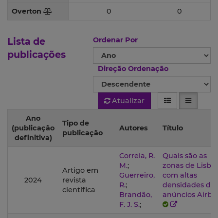
Overton
0
0
Lista de
Ordenar Por
publicações
Direção Ordenação
Atualizar
Ano
Tipo de
(publicação
Autores
Título
publicação
definitiva)
Correia, R.
Quais são as
M.
;
zonas de Lisbo
Artigo em
Guerreiro,
com altas
2024
revista
R.
;
densidades de
científica
Brandão,
anúncios Airbn
F. J. S.
;