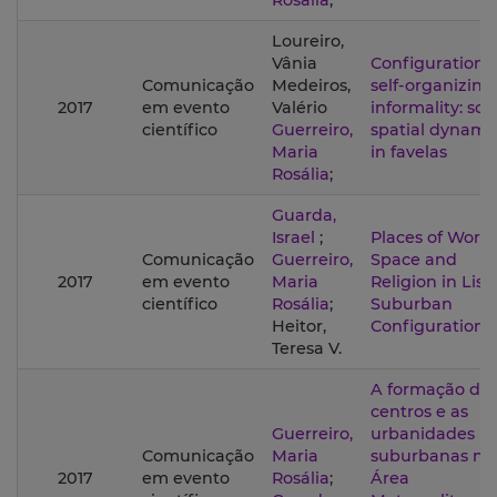
Rosália
;
Loureiro,
Vânia
Configuration o
Comunicação
Medeiros,
self-organizing
2017
em evento
Valério
informality: soc
científico
Guerreiro,
spatial dynami
Maria
in favelas
Rosália
;
Guarda,
Israel
;
Places of Worsh
Comunicação
Guerreiro,
Space and
2017
em evento
Maria
Religion in Lis
científico
Rosália
;
Suburban
Heitor,
Configuration
Teresa V.
A formação do
centros e as
Guerreiro,
urbanidades
Comunicação
Maria
suburbanas na
2017
em evento
Rosália
;
Área