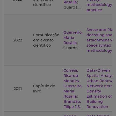
Rosália
;
científico
methodology 
Guarda, I.
practice
Sense and Plac
Guerreiro,
Comunicação
decoding spac
Maria
2022
em evento
attachment wi
Rosália
;
científico
space syntax
Guarda, I.
methodology
Correia,
Data-Driven
Ricardo
Spatial Analysis
Mendes
;
Urban Renewal
Capítulo de
Guerreiro,
Network Kerne
2021
livro
Maria
Density
Rosália
;
Estimation of
Brandão,
Building
Filipe J.S.
;
Renovation