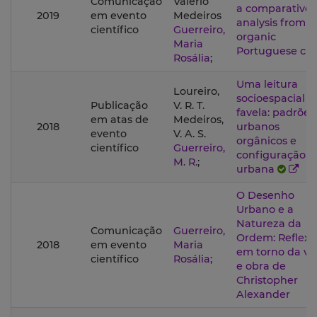
Comunicação
Valério
a comparative
2019
em evento
Medeiros
analysis from
científico
Guerreiro,
organic
Maria
Portuguese citi
Rosália
;
Uma leitura
Loureiro,
socioespacial d
Publicação
V. R. T.
favela: padrões
em atas de
Medeiros,
2018
urbanos
evento
V. A. S.
orgânicos e
científico
Guerreiro,
configuração
M. R.
;
urbana
O Desenho
Urbano e a
Natureza da
Comunicação
Guerreiro,
Ordem: Reflexõ
2018
em evento
Maria
em torno da vi
científico
Rosália
;
e obra de
Christopher
Alexander