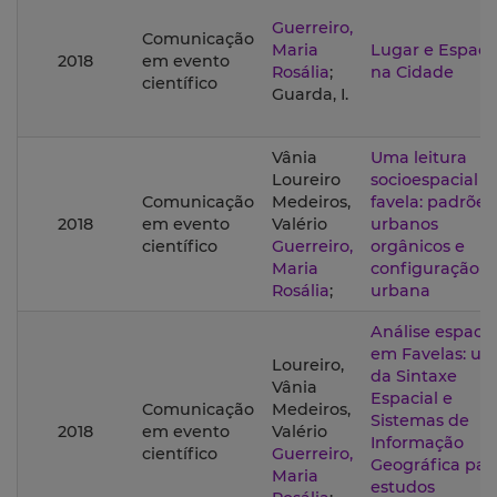
Guerreiro,
Comunicação
Maria
Lugar e Espaço
2018
em evento
Rosália
;
na Cidade
científico
Guarda, I.
Vânia
Uma leitura
Loureiro
socioespacial d
Comunicação
Medeiros,
favela: padrões
2018
em evento
Valério
urbanos
científico
Guerreiro,
orgânicos e
Maria
configuração
Rosália
;
urbana
Análise espacia
em Favelas: us
Loureiro,
da Sintaxe
Vânia
Espacial e
Comunicação
Medeiros,
Sistemas de
2018
em evento
Valério
Informação
científico
Guerreiro,
Geográfica par
Maria
estudos