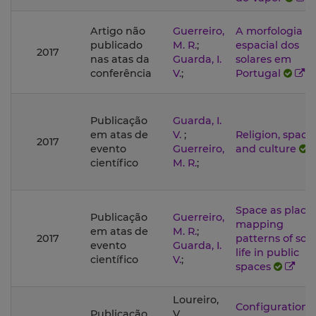
Artigo não
Guerreiro,
A morfologia
publicado
M. R.
;
espacial dos
2017
nas atas da
Guarda, I.
solares em
conferência
V.
;
Portugal
Publicação
Guarda, I.
em atas de
V.
;
Religion, space
2017
evento
Guerreiro,
and culture
científico
M. R.
;
Space as place:
Publicação
Guerreiro,
mapping
em atas de
M. R.
;
2017
patterns of soci
evento
Guarda, I.
life in public
científico
V.
;
spaces
Loureiro,
Configuration o
Publicação
V.