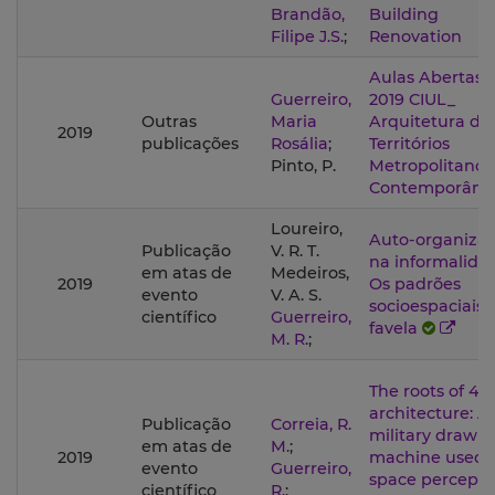
Brandão,
Building
Filipe J.S.
;
Renovation
Aulas Abertas
Guerreiro,
2019 CIUL_
Outras
Maria
Arquitetura do
2019
publicações
Rosália
;
Territórios
Pinto, P.
Metropolitanos
Contemporâne
Loureiro,
Auto-organiza
Publicação
V. R. T.
na informalida
em atas de
Medeiros,
2019
Os padrões
evento
V. A. S.
socioespaciais 
científico
Guerreiro,
favela
M. R.
;
The roots of 4IR
architecture: A
Publicação
Correia, R.
military drawi
em atas de
M.
;
2019
machine used f
evento
Guerreiro,
space percepti
científico
R.
;