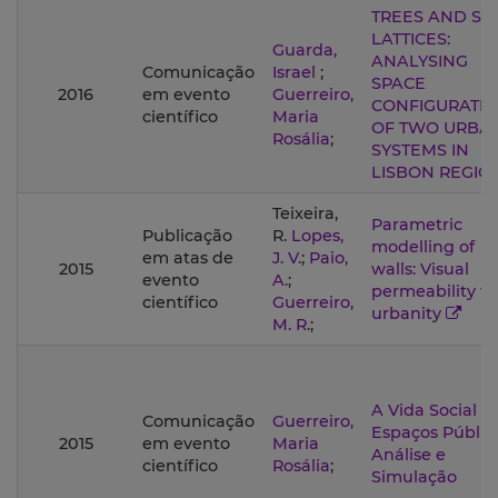
TREES AND SE
LATTICES:
Guarda,
ANALYSING
Comunicação
Israel
;
SPACE
2016
em evento
Guerreiro,
CONFIGURATI
científico
Maria
OF TWO URBA
Rosália
;
SYSTEMS IN
LISBON REGIO
Teixeira,
Parametric
Publicação
R.
Lopes,
modelling of
em atas de
J. V.
;
Paio,
2015
walls: Visual
evento
A.
;
permeability to
científico
Guerreiro,
urbanity
M. R.
;
A Vida Social d
Comunicação
Guerreiro,
Espaços Público
2015
em evento
Maria
Análise e
científico
Rosália
;
Simulação