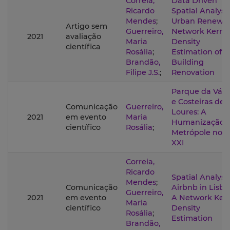
Correia,
Data Driven
Ricardo
Spatial Analysis
Mendes
;
Urban Renewal
Artigo sem
Guerreiro,
Network Kerne
2021
avaliação
Maria
Density
científica
Rosália
;
Estimation of
Brandão,
Building
Filipe J.S.
;
Renovation
Parque da Vár
e Costeiras de
Comunicação
Guerreiro,
Loures: A
2021
em evento
Maria
Humanização 
científico
Rosália
;
Metrópole no S
XXI
Correia,
Ricardo
Spatial Analysis
Mendes
;
Comunicação
Airbnb in Lisbo
Guerreiro,
2021
em evento
A Network Ker
Maria
científico
Density
Rosália
;
Estimation
Brandão,