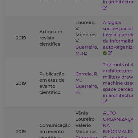
in architecture
Loureiro.
A lógica
V.
socioespacial d
Artigo em
Medeiros,
favela: padrões
2019
revista
V.
da informalida
científica
Guerreiro,
auto-organiza
M. R.
;
The roots of 4IR
architecture: a
Publicação
Correia, R.
military drawi
em atas de
M.
;
2019
machine used f
evento
Guerreiro,
space percepti
científico
R.
;
in architecture
Vânia
AUTO-
Loureiro
ORGANIZAÇÃO
Comunicação
Valério
NA
2019
em evento
Medeiros
INFORMALIDAD
científico
Guerreiro,
Os padrões