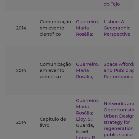
do Tejo
Comunicação
Guerreiro,
Lisbon: A
2014
em evento
Maria
Geographic
científico
Rosália
;
Perspective
Comunicação
Guerreiro,
Space Afforda
2014
em evento
Maria
and Public Spa
científico
Rosália
;
Performance
Guerreiro,
Networks and
Maria
Opportunistic
Rosália
;
Urban Design: 
Capítulo de
Eloy, S.
;
2014
strategy for
livro
Guarda,
regeneration o
Israel
public spaces i
Lopes, P.