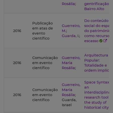
Rosália
;
gentrificação n
Bairro Alto
Do conteúdo
Publicação
Guerreiro,
social do espaç
em atas de
2016
M.
;
do património
evento
Guarda, I.
;
como recurso
científico
escasso
Arquitectura
Comunicação
Guerreiro,
Popular:
2016
em evento
Maria
Totalidade e
científico
Rosália
;
ordem implícit
Space Syntax a
Guerreiro,
an
Comunicação
Maria
interdisciplinar
2016
em evento
Rosália
;
research tool fo
científico
Guarda,
the study of
Israel
historical city