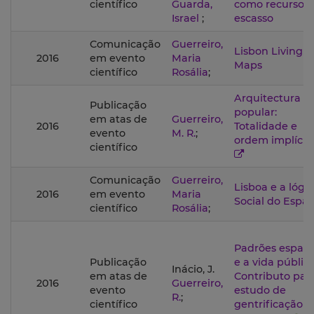
científico
Guarda,
como recurso
Israel
;
escasso
Comunicação
Guerreiro,
Lisbon Living
2016
em evento
Maria
Maps
científico
Rosália
;
Arquitectura
Publicação
popular:
em atas de
Guerreiro,
2016
Totalidade e
evento
M. R.
;
ordem implícit
científico
Comunicação
Guerreiro,
Lisboa e a lógi
2016
em evento
Maria
Social do Espa
científico
Rosália
;
Padrões espaci
Publicação
e a vida pública
Inácio, J.
em atas de
Contributo par
2016
Guerreiro,
evento
estudo de
R.
;
científico
gentrificação n