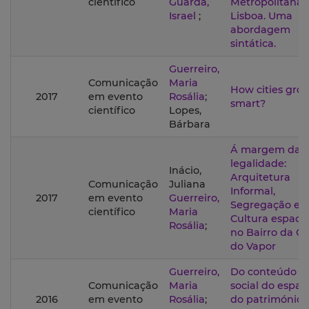
científico
Guarda,
Metropolitana 
Israel
;
Lisboa. Uma
abordagem
sintática.
Guerreiro,
Comunicação
Maria
How cities gro
2017
em evento
Rosália
;
smart?
científico
Lopes,
Bárbara
Á margem da
legalidade:
Inácio,
Arquitetura
Comunicação
Juliana
Informal,
2017
em evento
Guerreiro,
Segregação e
científico
Maria
Cultura espacia
Rosália
;
no Bairro da C
do Vapor
Guerreiro,
Do conteúdo
Comunicação
Maria
social do espaç
2016
em evento
Rosália
;
do património