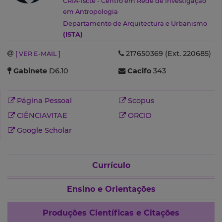
CRIA-Iscte - Centro em Rede de Investigação
em Antropologia
Departamento de Arquitectura e Urbanismo
(ISTA)
217650369 (Ext. 220685)
[ VER E-MAIL ]
Gabinete
D6.10
Cacifo
343
Página Pessoal
Scopus
CIÊNCIAVITAE
ORCID
Google Scholar
Currículo
Ensino e Orientações
Produções Científicas e Citações