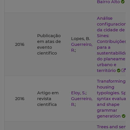
Bairro Alto
Análise
configuraciona
da cidade de
Publicação
Sines:
Lopes, B.
em atas de
Contribuições
2016
Guerreiro,
evento
para a
R.
;
científico
sustentabilida
do planeamen
urbano e
território
Transforming
housing
Artigo em
Eloy, S.
;
typologies. Spa
2016
revista
Guerreiro,
syntax evaluat
científica
R.
;
and shape
grammar
generation
Trees and semi