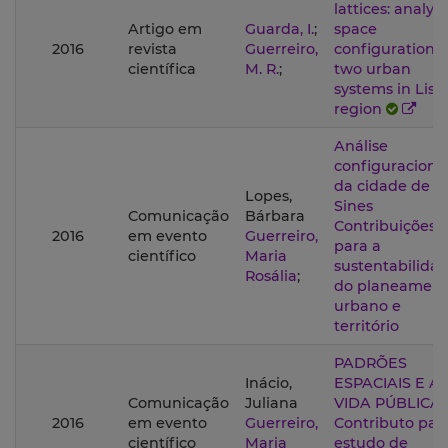
lattices: analys
Artigo em
Guarda, I.
;
space
2016
revista
Guerreiro,
configuration o
científica
M. R.
;
two urban
systems in Lis
region
Análise
configuraciona
da cidade de
Lopes,
Sines
Comunicação
Bárbara
Contribuições
2016
em evento
Guerreiro,
para a
científico
Maria
sustentabilida
Rosália
;
do planeamen
urbano e
território
PADRÕES
Inácio,
ESPACIAIS E A
Comunicação
Juliana
VIDA PÚBLICA:
2016
em evento
Guerreiro,
Contributo par
científico
Maria
estudo de