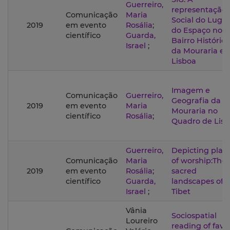
Guerreiro,
representação
Comunicação
Maria
Social do Lugar
2019
em evento
Rosália
;
do Espaço no
científico
Guarda,
Bairro Histórico
Israel
;
da Mouraria e
Lisboa
Imagem e
Comunicação
Guerreiro,
Geografia da
2019
em evento
Maria
Mouraria no
científico
Rosália
;
Quadro de Lis
Guerreiro,
Depicting plac
Comunicação
Maria
of worship:The
2019
em evento
Rosália
;
sacred
científico
Guarda,
landscapes of
Israel
;
Tibet
Vânia
Sociospatial
Loureiro
reading of favel