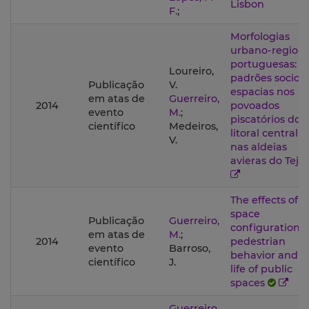
Lisbon
F.
;
Morfologias
urbano-regiona
portuguesas:
Loureiro,
padrões socio-
Publicação
V.
espacias nos
em atas de
Guerreiro,
2014
povoados
evento
M.
;
piscatórios do
científico
Medeiros,
litoral central e
V.
nas aldeias
avieras do Tejo
The effects of
space
Publicação
Guerreiro,
configuration i
em atas de
M.
;
2014
pedestrian
evento
Barroso,
behavior and t
científico
J.
life of public
spaces
Guerreiro,