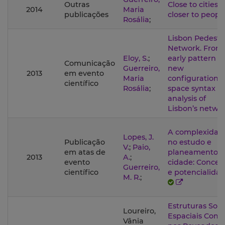
Outras
Close to cities,
2014
Maria
publicações
closer to peopl
Rosália
;
Lisbon Pedestr
Network. From
Eloy, S.
;
early pattern t
Comunicação
Guerreiro,
new
2013
em evento
Maria
configurations:
científico
Rosália
;
space syntax
analysis of
Lisbon’s netwo
A complexidad
Lopes, J.
Publicação
no estudo e
V.
;
Paio,
em atas de
planeamento 
2013
A.
;
evento
cidade: Conceit
Guerreiro,
científico
e potencialida
M. R.
;
Estruturas Soci
Loureiro,
Espaciais Com
Vânia