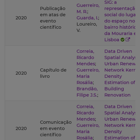
SIG: a
Guerreiro,
Publicação
representação
M. R.
;
em atas de
social do lugar 
2020
Guarda, I.
;
evento
do espaço no
Loureiro,
científico
bairro histórico
V.
da Mouraria e
Lisboa
Correia,
Data Driven
Ricardo
Spatial Analysis
Mendes
;
Urban Renewal
Capítulo de
Guerreiro,
Network Kerne
2020
livro
Maria
Density
Rosália
;
Estimation of
Brandão,
Building
Filipe J.S.
;
Renovation
Correia,
Data Driven
Ricardo
Spatial Analysis
Mendes
;
Urban Renewal
Comunicação
Guerreiro,
Network Kerne
2020
em evento
Maria
Density
científico
Rosália
;
Estimation of