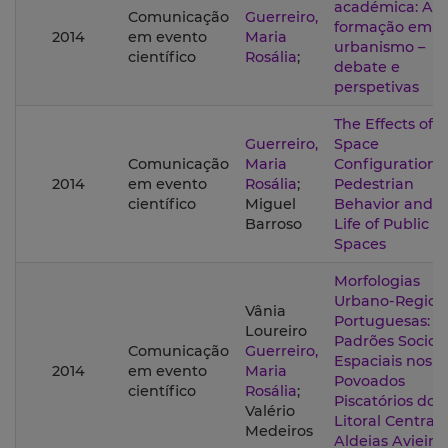
académica: A
Comunicação
Guerreiro,
formação em
2014
em evento
Maria
urbanismo –
científico
Rosália
;
debate e
perspetivas
The Effects of
Guerreiro,
Space
Comunicação
Maria
Configuration i
2014
em evento
Rosália
;
Pedestrian
científico
Miguel
Behavior and t
Barroso
Life of Public
Spaces
Morfologias
Urbano-Region
Vânia
Portuguesas:
Loureiro
Padrões Socio-
Comunicação
Guerreiro,
Espaciais nos
2014
em evento
Maria
Povoados
científico
Rosália
;
Piscatórios do
Valério
Litoral Central 
Medeiros
Aldeias Avieira