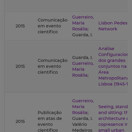
Guerreiro,
Comunicação
Maria
Lisbon Pedestr
2015
em evento
Rosália
;
Network
científico
Guarda, I.
Análise
Configuraciona
Guarda, I.
Comunicação
dos grandes
Guerreiro,
2015
em evento
conjuntos na
Maria
científico
Área
Rosália
;
Metropolitana 
Lisboa (1945-19
Guerreiro,
Maria
Seeing, standi
Publicação
Rosália
;
and sitting: the
em atas de
Guarda, I.
architecture of
2015
evento
Valério
copresence in
científico
Medeiros
small urban