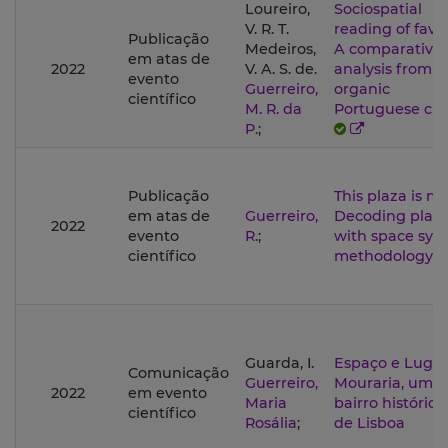
Loureiro,
Sociospatial
V. R. T.
reading of favel
Publicação
Medeiros,
A comparative
em atas de
2022
V. A. S. de.
analysis from
evento
Guerreiro,
organic
científico
M. R. da
Portuguese citi
P.
;
Publicação
This plaza is mi
em atas de
Guerreiro,
Decoding plac
2022
evento
R.
;
with space syn
científico
methodology
Guarda, I.
Espaço e Lugar
Comunicação
Guerreiro,
Mouraria, um
2022
em evento
Maria
bairro histórico
científico
Rosália
;
de Lisboa