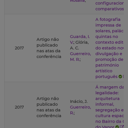
Rosália
;
configuraciona
comparativos
A fotografia
impressa de
solares, palácio
Guarda, I.
quintas no
Artigo não
V.
; Glória,
contexto editor
publicado
2017
A. C.
do estado novo
nas atas da
Guerreiro,
divulgação e
conferência
M. R.
;
promoção de 
património
artístico
português
Á margem da
legalidade:
Artigo não
arquitetura
Inácio, J.
publicado
informal,
2017
Guerreiro,
nas atas da
segregação e
R.
;
conferência
cultura espacia
no Bairro da C
do Vapor