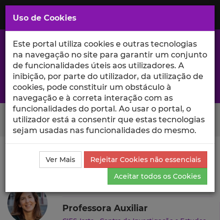
Saltar
para
MENU
Uso de Cookies
o
Conteúdo
Principal
Este portal utiliza cookies e outras tecnologias
na navegação no site para garantir um conjunto
de funcionalidades úteis aos utilizadores. A
inibição, por parte do utilizador, da utilização de
A excelência da investigação e ciência no Iscte
cookies, pode constituir um obstáculo à
navegação e à correta interação com as
funcionalidades do portal. Ao usar o portal, o
Search Button
utilizador está a consentir que estas tecnologias
sejam usadas nas funcionalidades do mesmo.
Ciência_Iscte
Autores
Sandra Mateus
Produções
Ver Mais
Rejeitar Cookies não essenciais
Científicas e Citações
Aceitar todos os Cookies
Sandra Mateus
Professora Auxiliar