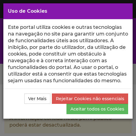
Saltar
para
MENU
Uso de Cookies
o
Conteúdo
Principal
Este portal utiliza cookies e outras tecnologias
na navegação no site para garantir um conjunto
de funcionalidades úteis aos utilizadores. A
inibição, por parte do utilizador, da utilização de
A excelência da investigação e ciência no Iscte
cookies, pode constituir um obstáculo à
navegação e à correta interação com as
funcionalidades do portal. Ao usar o portal, o
Search Button
utilizador está a consentir que estas tecnologias
sejam usadas nas funcionalidades do mesmo.
Ciência_Iscte
Autores
Sofia Petisca
Produções
Ver Mais
Rejeitar Cookies não essenciais
Científicas e Citações
Aceitar todos os Cookies
A informação contida neste perfil público
poderá estar desactualizada.