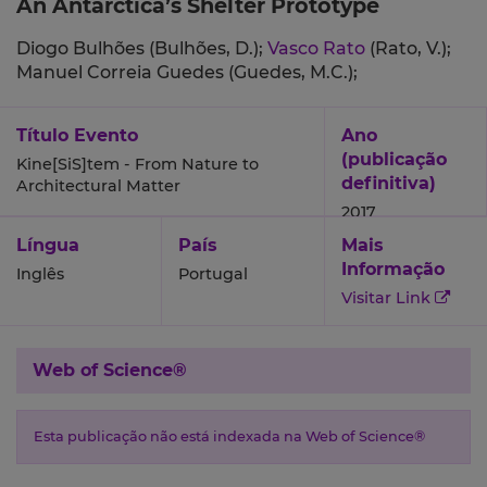
An Antarctica’s Shelter Prototype
Diogo Bulhões (Bulhões, D.);
Vasco Rato
(Rato, V.);
Manuel Correia Guedes (Guedes, M.C.);
Título Evento
Ano
(publicação
Kine[SiS]tem - From Nature to
definitiva)
Architectural Matter
2017
Língua
País
Mais
Informação
Inglês
Portugal
Visitar Link
Web of Science®
Esta publicação não está indexada na Web of Science®