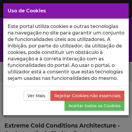
Saltar
para
MENU
Uso de Cookies
o
Conteúdo
Principal
Este portal utiliza cookies e outras tecnologias
na navegação no site para garantir um conjunto
de funcionalidades úteis aos utilizadores. A
inibição, por parte do utilizador, da utilização de
A excelência da investigação e ciência no Iscte
cookies, pode constituir um obstáculo à
navegação e à correta interação com as
funcionalidades do portal. Ao usar o portal, o
Search Button
utilizador está a consentir que estas tecnologias
sejam usadas nas funcionalidades do mesmo.
Ciência_Iscte
Comunicações
Descrição Detalhada
Ver Mais
Rejeitar Cookies não essenciais
da Comunicação
Aceitar todos os Cookies
Comunicação em evento científico
1
Tog
Extreme Cold Conditions Architecture -