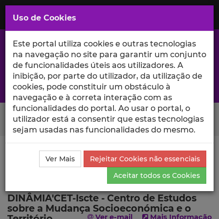
Saltar
para
MENU
Uso de Cookies
o
Conteúdo
Principal
Este portal utiliza cookies e outras tecnologias
na navegação no site para garantir um conjunto
de funcionalidades úteis aos utilizadores. A
inibição, por parte do utilizador, da utilização de
A excelência da investigação e ciência no Iscte
cookies, pode constituir um obstáculo à
navegação e à correta interação com as
funcionalidades do portal. Ao usar o portal, o
Search Button
utilizador está a consentir que estas tecnologias
sejam usadas nas funcionalidades do mesmo.
Ciência_Iscte
Escolas
Escola de Ciências Sociais e
Ver Mais
Rejeitar Cookies não essenciais
Humanas
DINÂMIA'CET-Iscte - Centro de Estudos
sobre a Mudança Socioeconómica e o Território
Aceitar todos os Cookies
DINÂMIA'CET-Iscte - Centro de Estudos
sobre a Mudança Socioeconómica e o
Território
Ver e-mail
Mais Informação