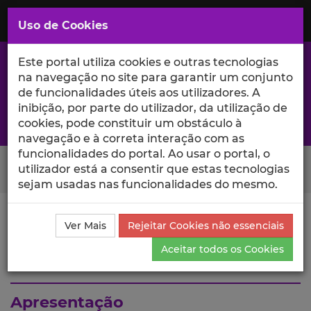
Saltar
para
MENU
Uso de Cookies
o
Conteúdo
Principal
Este portal utiliza cookies e outras tecnologias
na navegação no site para garantir um conjunto
de funcionalidades úteis aos utilizadores. A
inibição, por parte do utilizador, da utilização de
A excelência da investigação e ciência no Iscte
cookies, pode constituir um obstáculo à
navegação e à correta interação com as
funcionalidades do portal. Ao usar o portal, o
Search Button
utilizador está a consentir que estas tecnologias
sejam usadas nas funcionalidades do mesmo.
Ciência_Iscte
Escolas
ISCTE Business School
Ver Mais
Rejeitar Cookies não essenciais
Aceitar todos os Cookies
ISCTE Business School
Mais Informação
Apresentação