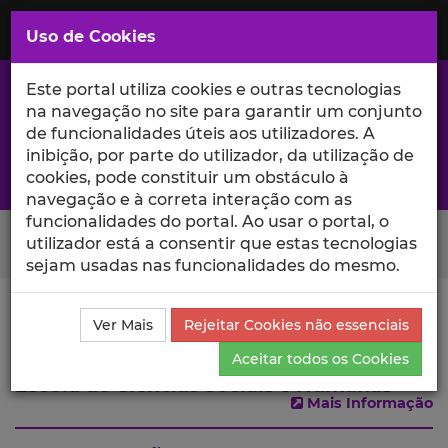
Saltar
para
MENU
Uso de Cookies
o
Conteúdo
Principal
Este portal utiliza cookies e outras tecnologias
na navegação no site para garantir um conjunto
de funcionalidades úteis aos utilizadores. A
inibição, por parte do utilizador, da utilização de
A excelência da investigação e ciência no Iscte
cookies, pode constituir um obstáculo à
navegação e à correta interação com as
funcionalidades do portal. Ao usar o portal, o
Search Button
utilizador está a consentir que estas tecnologias
sejam usadas nas funcionalidades do mesmo.
Ciência_Iscte
Escolas
Escola de Ciências Sociais e
Ver Mais
Rejeitar Cookies não essenciais
Humanas
Aceitar todos os Cookies
Escola de Ciências Sociais e Humanas
Mais Informação