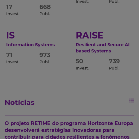
Invest.
Publ.
17
668
Invest.
Publ.
IS
RAISE
Information Systems
Resilient and Secure AI-
based Systems
71
973
50
739
Invest.
Publ.
Invest.
Publ.
Notícias
O projeto RETIME do programa Horizonte Europa
desenvolverá estratégias inovadoras para
contribuir para cidades resilientes a fenómenos