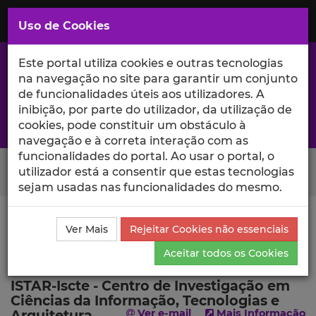
Saltar
para
MENU
Uso de Cookies
o
Conteúdo
Principal
Este portal utiliza cookies e outras tecnologias
na navegação no site para garantir um conjunto
de funcionalidades úteis aos utilizadores. A
inibição, por parte do utilizador, da utilização de
A excelência da investigação e ciência no Iscte
cookies, pode constituir um obstáculo à
navegação e à correta interação com as
funcionalidades do portal. Ao usar o portal, o
Search Button
utilizador está a consentir que estas tecnologias
sejam usadas nas funcionalidades do mesmo.
Ciência_Iscte
Escolas
Escola de Tecnologias e
Ver Mais
Rejeitar Cookies não essenciais
Arquitectura
ISTAR-Iscte - Centro de Investigação em
Ciências da Informação, Tecnologias e Arquitetura
Aceitar todos os Cookies
ISTAR-Iscte - Centro de Investigação em
Ciências da Informação, Tecnologias e
Arquitetura
Ver e-mail
Mais Informação