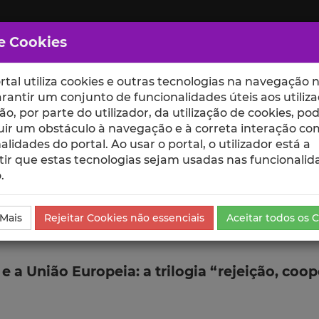
e Cookies
rtal utiliza cookies e outras tecnologias na navegação n
rantir um conjunto de funcionalidades úteis aos utiliza
ção, por parte do utilizador, da utilização de cookies, po
uir um obstáculo à navegação e à correta interação co
scte
ESCOLAS
UNIDADES
alidades do portal. Ao usar o portal, o utilizador está a
ir que estas tecnologias sejam usadas nas funcionalid
.
 Mais
Rejeitar Cookies não essenciais
Aceitar todos os 
e a União Europeia: a trilogia “rejeição, coo