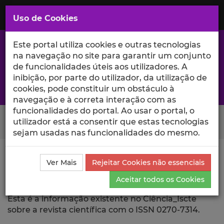
Saltar
para
MENU
Uso de Cookies
o
Conteúdo
Principal
Este portal utiliza cookies e outras tecnologias
na navegação no site para garantir um conjunto
de funcionalidades úteis aos utilizadores. A
inibição, por parte do utilizador, da utilização de
A excelência da investigação e ciência no Iscte
cookies, pode constituir um obstáculo à
navegação e à correta interação com as
funcionalidades do portal. Ao usar o portal, o
Search Button
utilizador está a consentir que estas tecnologias
sejam usadas nas funcionalidades do mesmo.
Ciência_Iscte
Revista Científica
Ver Mais
Rejeitar Cookies não essenciais
Aceitar todos os Cookies
Revista Científica
Esta é a informação existente no Ciência_Iscte
sobre a revista científica com o ISSN 0270-7314.