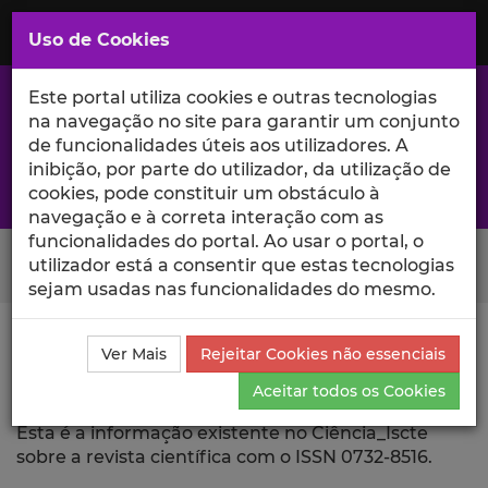
Saltar
para
MENU
Uso de Cookies
o
Conteúdo
Principal
Este portal utiliza cookies e outras tecnologias
na navegação no site para garantir um conjunto
de funcionalidades úteis aos utilizadores. A
inibição, por parte do utilizador, da utilização de
A excelência da investigação e ciência no Iscte
cookies, pode constituir um obstáculo à
navegação e à correta interação com as
funcionalidades do portal. Ao usar o portal, o
Search Button
utilizador está a consentir que estas tecnologias
sejam usadas nas funcionalidades do mesmo.
Ciência_Iscte
Revista Científica
Ver Mais
Rejeitar Cookies não essenciais
Aceitar todos os Cookies
Revista Científica
Esta é a informação existente no Ciência_Iscte
sobre a revista científica com o ISSN 0732-8516.