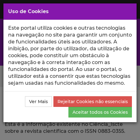
Saltar
para
MENU
Uso de Cookies
o
Conteúdo
Principal
Este portal utiliza cookies e outras tecnologias
na navegação no site para garantir um conjunto
de funcionalidades úteis aos utilizadores. A
inibição, por parte do utilizador, da utilização de
A excelência da investigação e ciência no Iscte
cookies, pode constituir um obstáculo à
navegação e à correta interação com as
funcionalidades do portal. Ao usar o portal, o
Search Button
utilizador está a consentir que estas tecnologias
sejam usadas nas funcionalidades do mesmo.
Ciência_Iscte
Revista Científica
Ver Mais
Rejeitar Cookies não essenciais
Aceitar todos os Cookies
Revista Científica
Esta é a informação existente no Ciência_Iscte
sobre a revista científica com o ISSN 0883-0355.