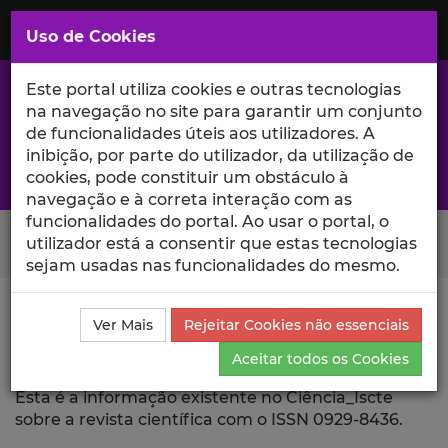
Saltar
para
MENU
Uso de Cookies
o
Conteúdo
Principal
Este portal utiliza cookies e outras tecnologias
na navegação no site para garantir um conjunto
de funcionalidades úteis aos utilizadores. A
inibição, por parte do utilizador, da utilização de
A excelência da investigação e ciência no Iscte
cookies, pode constituir um obstáculo à
navegação e à correta interação com as
funcionalidades do portal. Ao usar o portal, o
Search Button
utilizador está a consentir que estas tecnologias
sejam usadas nas funcionalidades do mesmo.
Ciência_Iscte
Revista Científica
Ver Mais
Rejeitar Cookies não essenciais
Aceitar todos os Cookies
Revista Científica
Esta é a informação existente no Ciência_Iscte
sobre a revista científica com o ISSN 0929-8436.