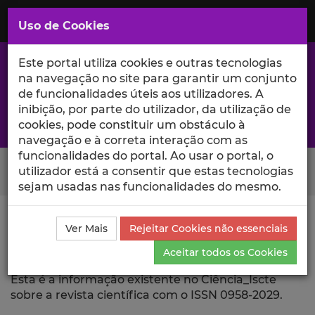
Saltar
para
MENU
Uso de Cookies
o
Conteúdo
Principal
Este portal utiliza cookies e outras tecnologias
na navegação no site para garantir um conjunto
de funcionalidades úteis aos utilizadores. A
inibição, por parte do utilizador, da utilização de
A excelência da investigação e ciência no Iscte
cookies, pode constituir um obstáculo à
navegação e à correta interação com as
funcionalidades do portal. Ao usar o portal, o
Search Button
utilizador está a consentir que estas tecnologias
sejam usadas nas funcionalidades do mesmo.
Ciência_Iscte
Revista Científica
Ver Mais
Rejeitar Cookies não essenciais
Aceitar todos os Cookies
Revista Científica
Esta é a informação existente no Ciência_Iscte
sobre a revista científica com o ISSN 0958-2029.