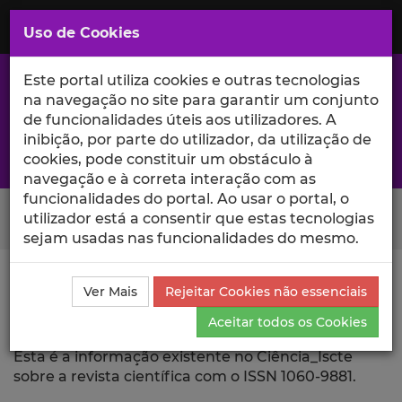
Saltar
para
MENU
Uso de Cookies
o
Conteúdo
Principal
Este portal utiliza cookies e outras tecnologias
na navegação no site para garantir um conjunto
de funcionalidades úteis aos utilizadores. A
inibição, por parte do utilizador, da utilização de
A excelência da investigação e ciência no Iscte
cookies, pode constituir um obstáculo à
navegação e à correta interação com as
funcionalidades do portal. Ao usar o portal, o
Search Button
utilizador está a consentir que estas tecnologias
sejam usadas nas funcionalidades do mesmo.
Ciência_Iscte
Revista Científica
Ver Mais
Rejeitar Cookies não essenciais
Aceitar todos os Cookies
Revista Científica
Esta é a informação existente no Ciência_Iscte
sobre a revista científica com o ISSN 1060-9881.