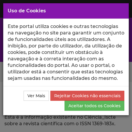
Saltar
para
MENU
Uso de Cookies
o
Conteúdo
Principal
Este portal utiliza cookies e outras tecnologias
na navegação no site para garantir um conjunto
de funcionalidades úteis aos utilizadores. A
inibição, por parte do utilizador, da utilização de
A excelência da investigação e ciência no Iscte
cookies, pode constituir um obstáculo à
navegação e à correta interação com as
funcionalidades do portal. Ao usar o portal, o
Search Button
utilizador está a consentir que estas tecnologias
sejam usadas nas funcionalidades do mesmo.
Ciência_Iscte
Revista Científica
Ver Mais
Rejeitar Cookies não essenciais
Aceitar todos os Cookies
Revista Científica
Esta é a informação existente no Ciência_Iscte
sobre a revista científica com o ISSN 1369-183x.