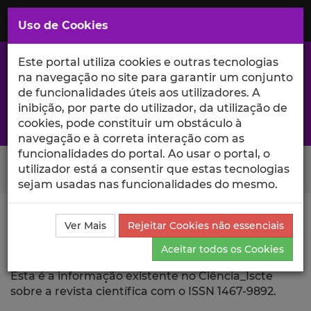
Saltar
para
MENU
Uso de Cookies
o
Conteúdo
Principal
Este portal utiliza cookies e outras tecnologias
na navegação no site para garantir um conjunto
de funcionalidades úteis aos utilizadores. A
inibição, por parte do utilizador, da utilização de
A excelência da investigação e ciência no Iscte
cookies, pode constituir um obstáculo à
navegação e à correta interação com as
funcionalidades do portal. Ao usar o portal, o
Search Button
utilizador está a consentir que estas tecnologias
sejam usadas nas funcionalidades do mesmo.
Ciência_Iscte
Revista Científica
Ver Mais
Rejeitar Cookies não essenciais
Aceitar todos os Cookies
Revista Científica
Esta é a informação existente no Ciência_Iscte
sobre a revista científica com o ISSN 1467-9892.