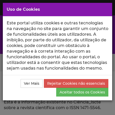
Saltar
para
MENU
Uso de Cookies
o
Conteúdo
Principal
Este portal utiliza cookies e outras tecnologias
na navegação no site para garantir um conjunto
de funcionalidades úteis aos utilizadores. A
inibição, por parte do utilizador, da utilização de
A excelência da investigação e ciência no Iscte
cookies, pode constituir um obstáculo à
navegação e à correta interação com as
funcionalidades do portal. Ao usar o portal, o
Search Button
utilizador está a consentir que estas tecnologias
sejam usadas nas funcionalidades do mesmo.
Ciência_Iscte
Revista Científica
Ver Mais
Rejeitar Cookies não essenciais
Aceitar todos os Cookies
Revista Científica
Esta é a informação existente no Ciência_Iscte
sobre a revista científica com o ISSN 1471-5546.