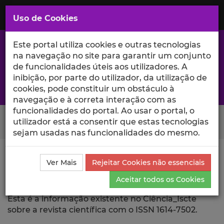
Saltar
para
MENU
Uso de Cookies
o
Conteúdo
Principal
Este portal utiliza cookies e outras tecnologias
na navegação no site para garantir um conjunto
de funcionalidades úteis aos utilizadores. A
inibição, por parte do utilizador, da utilização de
A excelência da investigação e ciência no Iscte
cookies, pode constituir um obstáculo à
navegação e à correta interação com as
funcionalidades do portal. Ao usar o portal, o
Search Button
utilizador está a consentir que estas tecnologias
sejam usadas nas funcionalidades do mesmo.
Ciência_Iscte
Revista Científica
Ver Mais
Rejeitar Cookies não essenciais
Aceitar todos os Cookies
Revista Científica
Esta é a informação existente no Ciência_Iscte
sobre a revista científica com o ISSN 1614-7502.