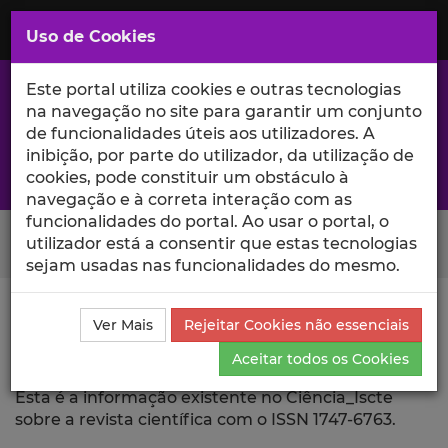
Saltar
para
MENU
Uso de Cookies
o
Conteúdo
Principal
Este portal utiliza cookies e outras tecnologias
na navegação no site para garantir um conjunto
de funcionalidades úteis aos utilizadores. A
inibição, por parte do utilizador, da utilização de
A excelência da investigação e ciência no Iscte
cookies, pode constituir um obstáculo à
navegação e à correta interação com as
funcionalidades do portal. Ao usar o portal, o
Search Button
utilizador está a consentir que estas tecnologias
sejam usadas nas funcionalidades do mesmo.
Ciência_Iscte
Revista Científica
Ver Mais
Rejeitar Cookies não essenciais
Aceitar todos os Cookies
Revista Científica
Esta é a informação existente no Ciência_Iscte
sobre a revista científica com o ISSN 1747-6763.