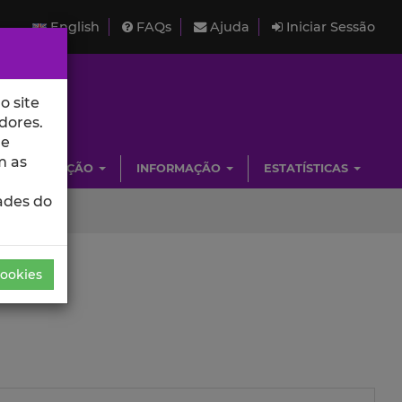
English
FAQs
Ajuda
Iniciar Sessão
o site
dores.
de
m as
INVESTIGAÇÃO
INFORMAÇÃO
ESTATÍSTICAS
ades do
Cookies