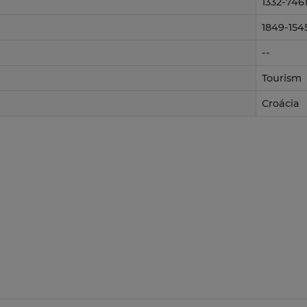
1332-746
1849-154
--
Tourism
Croácia