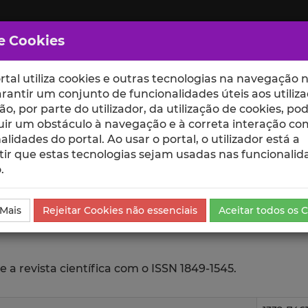
e Cookies
rtal utiliza cookies e outras tecnologias na navegação n
rantir um conjunto de funcionalidades úteis aos utiliza
ção, por parte do utilizador, da utilização de cookies, po
uir um obstáculo à navegação e à correta interação co
scte
ESCOLAS
UNIDADES
alidades do portal. Ao usar o portal, o utilizador está a
ir que estas tecnologias sejam usadas nas funcionalid
.
 Mais
Rejeitar Cookies não essenciais
Aceitar todos os 
 a revista científica com o ISSN 1849-1545.