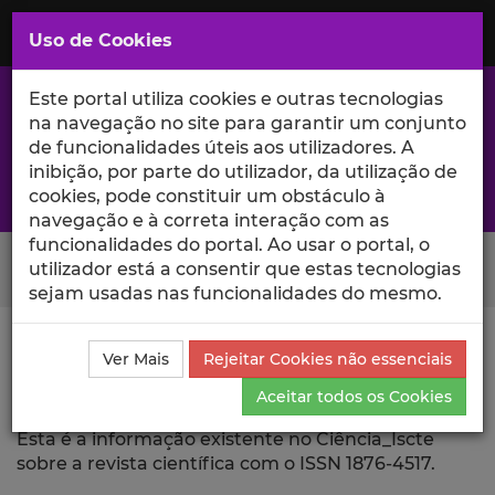
Saltar
para
MENU
Uso de Cookies
o
Conteúdo
Principal
Este portal utiliza cookies e outras tecnologias
na navegação no site para garantir um conjunto
de funcionalidades úteis aos utilizadores. A
inibição, por parte do utilizador, da utilização de
A excelência da investigação e ciência no Iscte
cookies, pode constituir um obstáculo à
navegação e à correta interação com as
funcionalidades do portal. Ao usar o portal, o
Search Button
utilizador está a consentir que estas tecnologias
sejam usadas nas funcionalidades do mesmo.
Ciência_Iscte
Revista Científica
Ver Mais
Rejeitar Cookies não essenciais
Aceitar todos os Cookies
Revista Científica
Esta é a informação existente no Ciência_Iscte
sobre a revista científica com o ISSN 1876-4517.