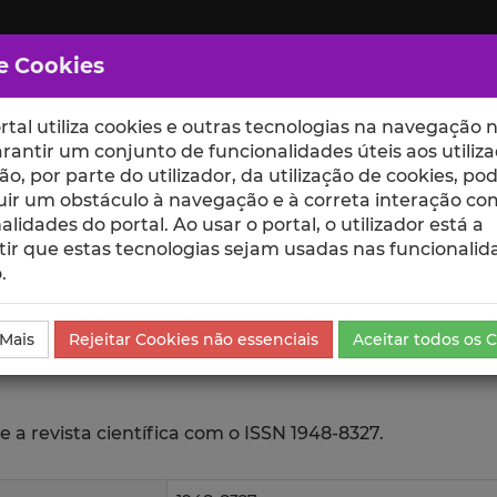
e Cookies
rtal utiliza cookies e outras tecnologias na navegação n
rantir um conjunto de funcionalidades úteis aos utiliza
ção, por parte do utilizador, da utilização de cookies, po
uir um obstáculo à navegação e à correta interação co
scte
ESCOLAS
UNIDADES
alidades do portal. Ao usar o portal, o utilizador está a
ir que estas tecnologias sejam usadas nas funcionalid
.
 Mais
Rejeitar Cookies não essenciais
Aceitar todos os 
e a revista científica com o ISSN 1948-8327.