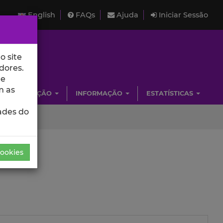
English
FAQs
Ajuda
Iniciar Sessão
o site
dores.
de
m as
INVESTIGAÇÃO
INFORMAÇÃO
ESTATÍSTICAS
ades do
Cookies