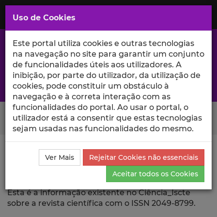
Saltar
para
MENU
Uso de Cookies
o
Conteúdo
Principal
Este portal utiliza cookies e outras tecnologias
na navegação no site para garantir um conjunto
de funcionalidades úteis aos utilizadores. A
inibição, por parte do utilizador, da utilização de
A excelência da investigação e ciência no Iscte
cookies, pode constituir um obstáculo à
navegação e à correta interação com as
funcionalidades do portal. Ao usar o portal, o
Search Button
utilizador está a consentir que estas tecnologias
sejam usadas nas funcionalidades do mesmo.
Ciência_Iscte
Revista Científica
Ver Mais
Rejeitar Cookies não essenciais
Aceitar todos os Cookies
Revista Científica
Esta é a informação existente no Ciência_Iscte
sobre a revista científica com o ISSN 2049-8799.