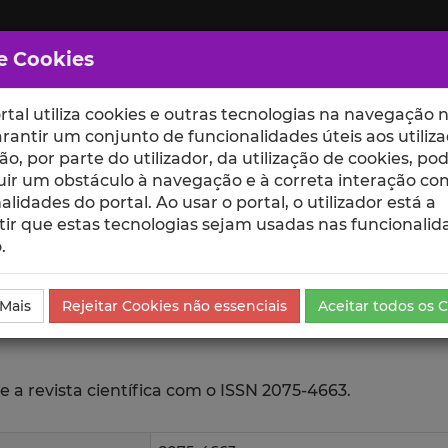
e Cookies
rtal utiliza cookies e outras tecnologias na navegação n
rantir um conjunto de funcionalidades úteis aos utiliza
ção, por parte do utilizador, da utilização de cookies, po
uir um obstáculo à navegação e à correta interação co
scte
ESCOLAS
UNIDADES
alidades do portal. Ao usar o portal, o utilizador está a
ir que estas tecnologias sejam usadas nas funcionalid
.
 Mais
Rejeitar Cookies não essenciais
Aceitar todos os 
e a revista científica com o ISSN 2075-4663.