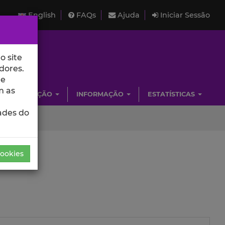
English
FAQs
Ajuda
Iniciar Sessão
o site
dores.
de
m as
INVESTIGAÇÃO
INFORMAÇÃO
ESTATÍSTICAS
ades do
Cookies