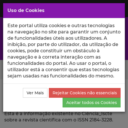
Saltar
para
MENU
Uso de Cookies
o
Conteúdo
Principal
Este portal utiliza cookies e outras tecnologias
na navegação no site para garantir um conjunto
de funcionalidades úteis aos utilizadores. A
inibição, por parte do utilizador, da utilização de
A excelência da investigação e ciência no Iscte
cookies, pode constituir um obstáculo à
navegação e à correta interação com as
funcionalidades do portal. Ao usar o portal, o
Search Button
utilizador está a consentir que estas tecnologias
sejam usadas nas funcionalidades do mesmo.
Ciência_Iscte
Revista Científica
Ver Mais
Rejeitar Cookies não essenciais
Aceitar todos os Cookies
Revista Científica
Esta é a informação existente no Ciência_Iscte
sobre a revista científica com o ISSN 2184-3228.