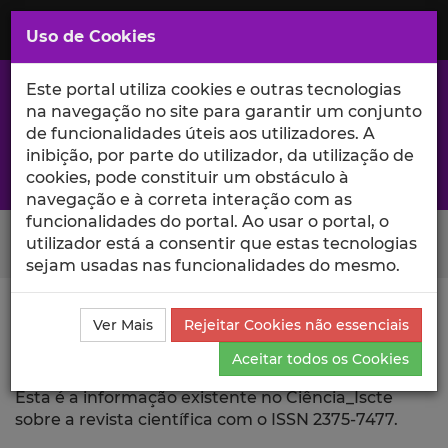
Saltar
para
MENU
Uso de Cookies
o
Conteúdo
Principal
Este portal utiliza cookies e outras tecnologias
na navegação no site para garantir um conjunto
de funcionalidades úteis aos utilizadores. A
inibição, por parte do utilizador, da utilização de
A excelência da investigação e ciência no Iscte
cookies, pode constituir um obstáculo à
navegação e à correta interação com as
funcionalidades do portal. Ao usar o portal, o
Search Button
utilizador está a consentir que estas tecnologias
sejam usadas nas funcionalidades do mesmo.
Ciência_Iscte
Revista Científica
Ver Mais
Rejeitar Cookies não essenciais
Aceitar todos os Cookies
Revista Científica
Esta é a informação existente no Ciência_Iscte
sobre a revista científica com o ISSN 2375-7477.