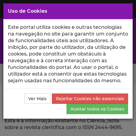
Saltar
para
MENU
Uso de Cookies
o
Conteúdo
Principal
Este portal utiliza cookies e outras tecnologias
na navegação no site para garantir um conjunto
de funcionalidades úteis aos utilizadores. A
inibição, por parte do utilizador, da utilização de
A excelência da investigação e ciência no Iscte
cookies, pode constituir um obstáculo à
navegação e à correta interação com as
funcionalidades do portal. Ao usar o portal, o
Search Button
utilizador está a consentir que estas tecnologias
sejam usadas nas funcionalidades do mesmo.
Ciência_Iscte
Revista Científica
Ver Mais
Rejeitar Cookies não essenciais
Aceitar todos os Cookies
Revista Científica
Esta é a informação existente no Ciência_Iscte
sobre a revista científica com o ISSN 2444-9695.