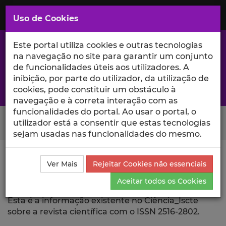
Saltar
para
MENU
Uso de Cookies
o
Conteúdo
Principal
Este portal utiliza cookies e outras tecnologias
na navegação no site para garantir um conjunto
de funcionalidades úteis aos utilizadores. A
inibição, por parte do utilizador, da utilização de
A excelência da investigação e ciência no Iscte
cookies, pode constituir um obstáculo à
navegação e à correta interação com as
funcionalidades do portal. Ao usar o portal, o
Search Button
utilizador está a consentir que estas tecnologias
sejam usadas nas funcionalidades do mesmo.
Ciência_Iscte
Revista Científica
Ver Mais
Rejeitar Cookies não essenciais
Aceitar todos os Cookies
Revista Científica
Esta é a informação existente no Ciência_Iscte
sobre a revista científica com o ISSN 2516-2802.