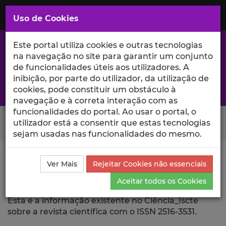
Saltar
para
MENU
Uso de Cookies
o
Conteúdo
Principal
Este portal utiliza cookies e outras tecnologias
na navegação no site para garantir um conjunto
de funcionalidades úteis aos utilizadores. A
inibição, por parte do utilizador, da utilização de
A excelência da investigação e ciência no Iscte
cookies, pode constituir um obstáculo à
navegação e à correta interação com as
funcionalidades do portal. Ao usar o portal, o
Search Button
utilizador está a consentir que estas tecnologias
sejam usadas nas funcionalidades do mesmo.
Ciência_Iscte
Revista Científica
Ver Mais
Rejeitar Cookies não essenciais
Aceitar todos os Cookies
Revista Científica
Esta é a informação existente no Ciência_Iscte
sobre a revista científica com o ISSN 2516-3531.