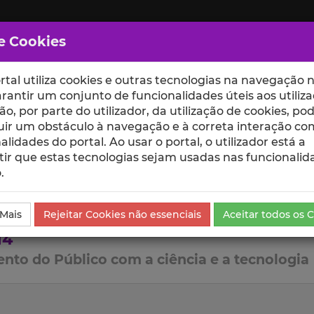
e Cookies
rtal utiliza cookies e outras tecnologias na navegação n
rantir um conjunto de funcionalidades úteis aos utiliza
ção, por parte do utilizador, da utilização de cookies, po
uir um obstáculo à navegação e à correta interação co
scte
ESCOLAS
UNIDADES
alidades do portal. Ao usar o portal, o utilizador está a
ir que estas tecnologias sejam usadas nas funcionalid
.
 Mais
Rejeitar Cookies não essenciais
Aceitar todos os 
14
nto do Público com a ciência e a tecnologia