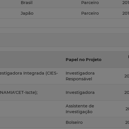
Brasil
Parceiro
20
Japão
Parceiro
20
Papel no Projeto
vestigadora Integrada (CIES-
Investigadora
2
Responsável
INAMIA'CET-Iscte);
Investigadora
2
Assistente de
2
Investigação
Bolseiro
2