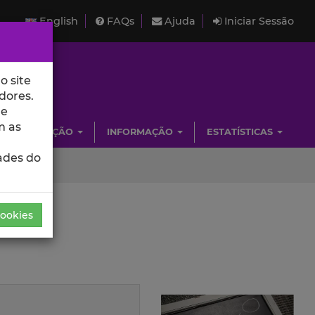
English
FAQs
Ajuda
Iniciar Sessão
o site
dores.
de
m as
INVESTIGAÇÃO
INFORMAÇÃO
ESTATÍSTICAS
ades do
Cookies