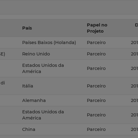
Papel no
D
País
Projeto
Países Baixos (Holanda)
Parceiro
20
SE)
Reino Unido
Parceiro
20
Estados Unidos da
Parceiro
20
América
 di
Itália
Parceiro
20
Alemanha
Parceiro
20
Estados Unidos da
Parceiro
20
América
China
Parceiro
20