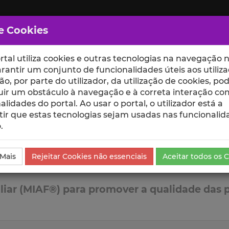
e Cookies
rtal utiliza cookies e outras tecnologias na navegação n
rantir um conjunto de funcionalidades úteis aos utiliza
ção, por parte do utilizador, da utilização de cookies, po
uir um obstáculo à navegação e à correta interação co
scte
ESCOLAS
UNIDADES
alidades do portal. Ao usar o portal, o utilizador está a
ir que estas tecnologias sejam usadas nas funcionalid
.
 Mais
Rejeitar Cookies não essenciais
Aceitar todos os 
iar (MIAF®) para promover a qualidade das