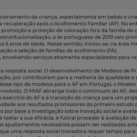
funcionamento da criança, especialmente em bebés e cr
recuperação após o Acolhimento Familiar (AF). No ent
promoção e proteção de colocação fora da família de
nstitucionalização, a lei portuguesa de 2019 veio priv
os 6 anos de idade. Nesse sentido, iniciou-se, na área m
ção e seleção de famílias de acolhimento (FA).
 envolvendo serviços altamente especializados para r
ta resposta social. O desenvolvimento de Modelos de P
ão, por contribuírem para a melhoria da qualidade e 
 desse tipo de modelos para o AF em Portugal, o Modelo
senvolvido. O MIAF abrange todo o continuum do AF, de
o exercício do AF e à transição da criança para um proj
idade aos resultados promissores do primeiro estudo p
 por base a investigação sobre inovação social e aval
tar a sua eficácia, é fulcral proceder à avaliação de p
e os ajustamentos necessários possam ser realizados a
 que uma resposta social inovadora requer tempo para 