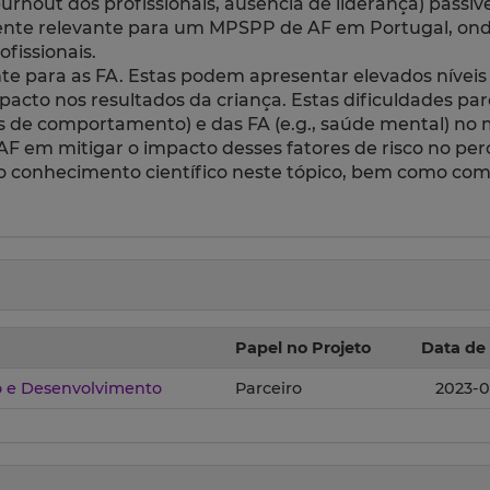
., burnout dos profissionais, ausência de liderança) passí
mente relevante para um MPSPP de AF em Portugal, onde
fissionais.
te para as FA. Estas podem apresentar elevados níveis
acto nos resultados da criança. Estas dificuldades pa
emas de comportamento) e das FA (e.g., saúde mental) n
F em mitigar o impacto desses fatores de risco no per
ra o conhecimento científico neste tópico, bem como c
Papel no Projeto
Data de 
 e Desenvolvimento
Parceiro
2023-0