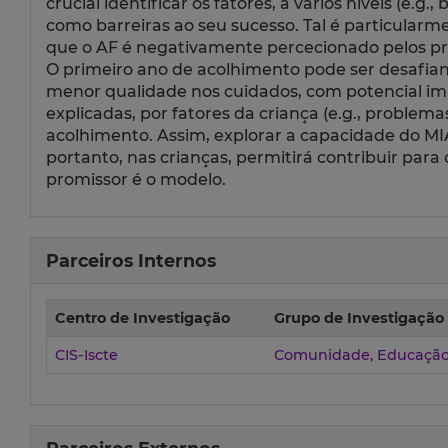
crucial identificar os fatores, a vários níveis (e.g
como barreiras ao seu sucesso. Tal é particular
que o AF é negativamente percecionado pelos pro
O primeiro ano de acolhimento pode ser desafian
menor qualidade nos cuidados, com potencial imp
explicadas, por fatores da criança (e.g., probl
acolhimento. Assim, explorar a capacidade do MIA
portanto, nas crianças, permitirá contribuir pa
promissor é o modelo.
Parceiros Internos
Centro de Investigação
Grupo de Investigação
CIS-Iscte
Comunidade, Educação