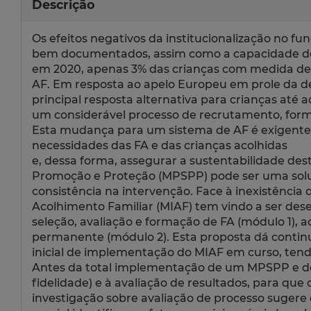
Descrição
Os efeitos negativos da institucionalização no 
bem documentados, assim como a capacidade de 
em 2020, apenas 3% das crianças com medida de 
AF. Em resposta ao apelo Europeu em prole da desi
principal resposta alternativa para crianças até a
um considerável processo de recrutamento, forma
Esta mudança para um sistema de AF é exigente,
necessidades das FA e das crianças acolhidas
e, dessa forma, assegurar a sustentabilidade des
Promoção e Proteção (MPSPP) pode ser uma soluç
consistência na intervenção. Face à inexistência
Acolhimento Familiar (MIAF) tem vindo a ser de
seleção, avaliação e formação de FA (módulo 1), a
permanente (módulo 2). Esta proposta dá continu
inicial de implementação do MIAF em curso, tendo
Antes da total implementação de um MPSPP e de tes
fidelidade) e à avaliação de resultados, para qu
investigação sobre avaliação de processo sugere