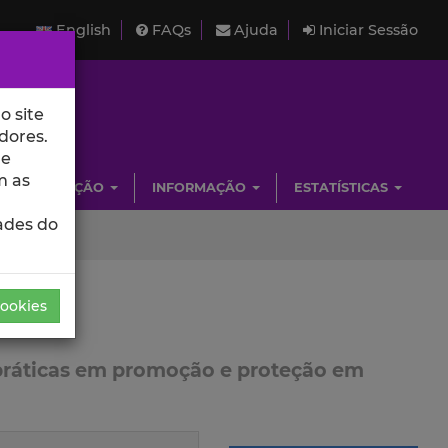
English
FAQs
Ajuda
Iniciar Sessão
o site
dores.
de
m as
INVESTIGAÇÃO
INFORMAÇÃO
ESTATÍSTICAS
ades do
Cookies
 práticas em promoção e proteção em