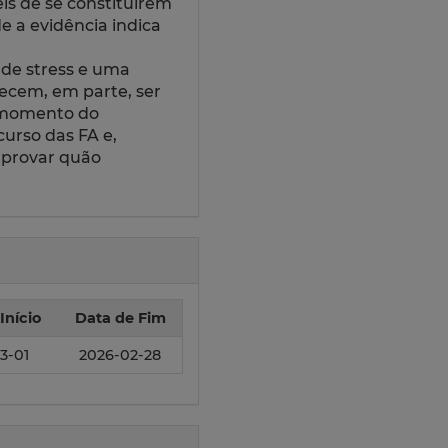
veis de se constituírem
 a evidência indica
 de stress e uma
recem, em parte, ser
o momento do
curso das FA e,
omprovar quão
Início
Data de Fim
3-01
2026-02-28