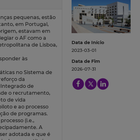
ianças pequenas, estão
anto, em Portugal,
 origem, estavam em
ilegiar o AF como a
Data de Início
etropolitana de Lisboa,
2023-03-01
esponder às
Data de Fim
2026-07-31
ráticas no Sistema de
reforço da
 Integrado de
sde o recrutamento,
eto de vida
iloto e ao processo
iação de programas.
rocesso (i.e.,
ntecipadamente. A
ser adotada e que é