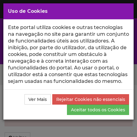
Saltar
para
MENU
Uso de Cookies
o
Conteúdo
Principal
Este portal utiliza cookies e outras tecnologias
na navegação no site para garantir um conjunto
de funcionalidades úteis aos utilizadores. A
inibição, por parte do utilizador, da utilização de
A excelência da investigação e ciência no Iscte
cookies, pode constituir um obstáculo à
navegação e à correta interação com as
funcionalidades do portal. Ao usar o portal, o
Search Button
utilizador está a consentir que estas tecnologias
sejam usadas nas funcionalidades do mesmo.
Informação inválida
Ver Mais
Rejeitar Cookies não essenciais
Aceitar todos os Cookies
Não foi encontrada informação sobre esse
Autor.