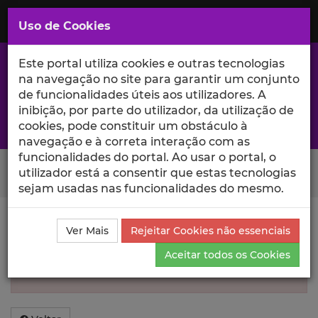
Saltar
para
MENU
Uso de Cookies
o
Conteúdo
Principal
Este portal utiliza cookies e outras tecnologias
na navegação no site para garantir um conjunto
de funcionalidades úteis aos utilizadores. A
inibição, por parte do utilizador, da utilização de
A excelência da investigação e ciência no Iscte
cookies, pode constituir um obstáculo à
navegação e à correta interação com as
funcionalidades do portal. Ao usar o portal, o
Search Button
utilizador está a consentir que estas tecnologias
sejam usadas nas funcionalidades do mesmo.
Informação inválida
Ver Mais
Rejeitar Cookies não essenciais
Aceitar todos os Cookies
Não foi encontrada informação sobre esse
Autor.