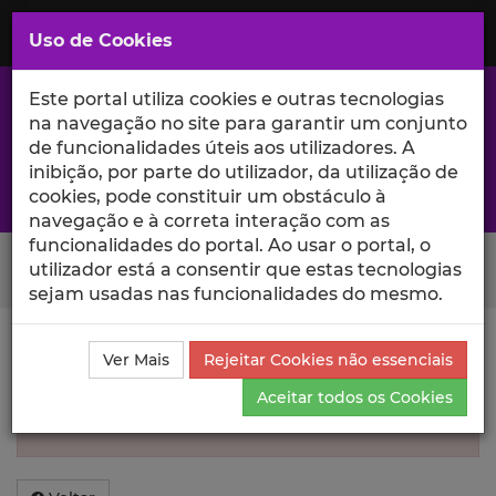
Saltar
para
MENU
Uso de Cookies
o
Conteúdo
Principal
Este portal utiliza cookies e outras tecnologias
na navegação no site para garantir um conjunto
de funcionalidades úteis aos utilizadores. A
inibição, por parte do utilizador, da utilização de
A excelência da investigação e ciência no Iscte
cookies, pode constituir um obstáculo à
navegação e à correta interação com as
funcionalidades do portal. Ao usar o portal, o
Search Button
utilizador está a consentir que estas tecnologias
sejam usadas nas funcionalidades do mesmo.
Informação inválida
Ver Mais
Rejeitar Cookies não essenciais
Aceitar todos os Cookies
Não foi encontrada informação sobre esse
Autor.