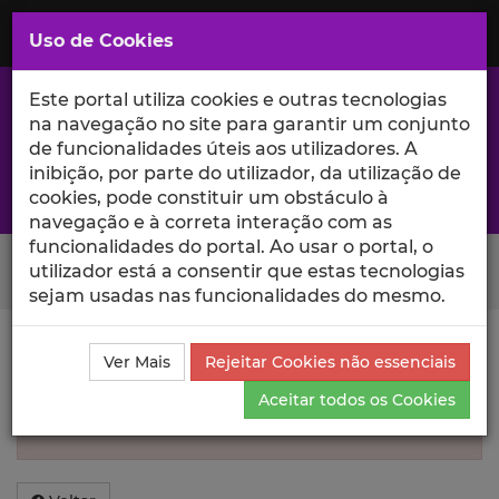
Saltar
para
MENU
Uso de Cookies
o
Conteúdo
Principal
Este portal utiliza cookies e outras tecnologias
na navegação no site para garantir um conjunto
de funcionalidades úteis aos utilizadores. A
inibição, por parte do utilizador, da utilização de
A excelência da investigação e ciência no Iscte
cookies, pode constituir um obstáculo à
navegação e à correta interação com as
funcionalidades do portal. Ao usar o portal, o
Search Button
utilizador está a consentir que estas tecnologias
sejam usadas nas funcionalidades do mesmo.
Informação inválida
Ver Mais
Rejeitar Cookies não essenciais
Aceitar todos os Cookies
Não foi encontrada informação sobre esse
Autor.