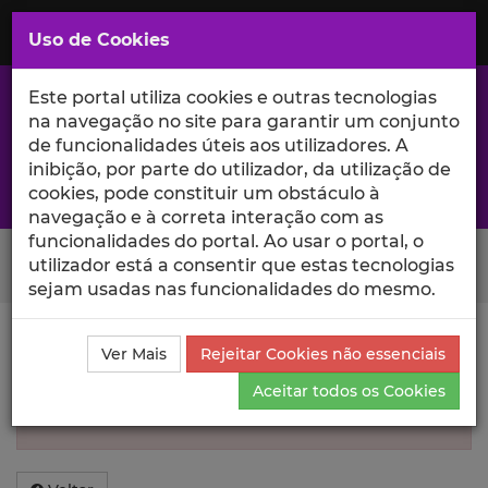
Saltar
para
MENU
Uso de Cookies
o
Conteúdo
Principal
Este portal utiliza cookies e outras tecnologias
na navegação no site para garantir um conjunto
de funcionalidades úteis aos utilizadores. A
inibição, por parte do utilizador, da utilização de
A excelência da investigação e ciência no Iscte
cookies, pode constituir um obstáculo à
navegação e à correta interação com as
funcionalidades do portal. Ao usar o portal, o
Search Button
utilizador está a consentir que estas tecnologias
sejam usadas nas funcionalidades do mesmo.
Informação inválida
Ver Mais
Rejeitar Cookies não essenciais
Aceitar todos os Cookies
Não foi encontrada informação sobre esse
Autor.