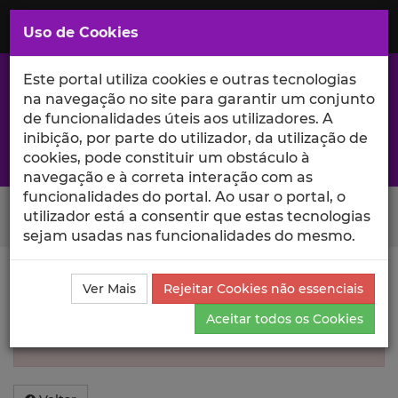
Saltar
para
MENU
Uso de Cookies
o
Conteúdo
Principal
Este portal utiliza cookies e outras tecnologias
na navegação no site para garantir um conjunto
de funcionalidades úteis aos utilizadores. A
inibição, por parte do utilizador, da utilização de
A excelência da investigação e ciência no Iscte
cookies, pode constituir um obstáculo à
navegação e à correta interação com as
funcionalidades do portal. Ao usar o portal, o
Search Button
utilizador está a consentir que estas tecnologias
sejam usadas nas funcionalidades do mesmo.
Informação inválida
Ver Mais
Rejeitar Cookies não essenciais
Aceitar todos os Cookies
Não foi encontrada informação sobre esse
Autor.