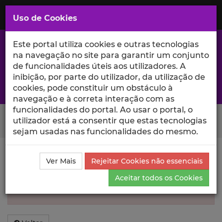
Saltar
para
MENU
Uso de Cookies
o
Conteúdo
Principal
Este portal utiliza cookies e outras tecnologias
na navegação no site para garantir um conjunto
de funcionalidades úteis aos utilizadores. A
inibição, por parte do utilizador, da utilização de
A excelência da investigação e ciência no Iscte
cookies, pode constituir um obstáculo à
navegação e à correta interação com as
funcionalidades do portal. Ao usar o portal, o
Search Button
utilizador está a consentir que estas tecnologias
sejam usadas nas funcionalidades do mesmo.
Informação inválida
Ver Mais
Rejeitar Cookies não essenciais
Aceitar todos os Cookies
Não foi encontrada informação sobre esse
Autor.